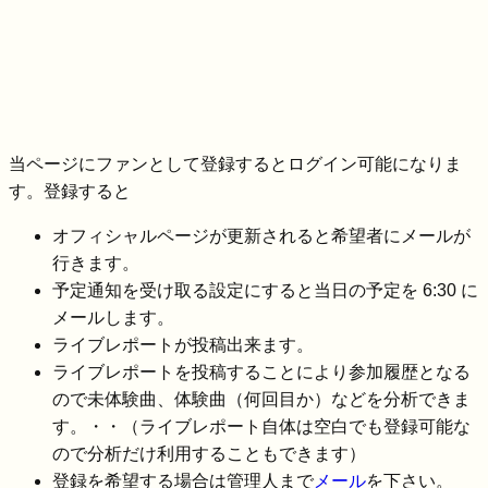
当ページにファンとして登録するとログイン可能になりま
す。登録すると
オフィシャルページが更新されると希望者にメールが
行きます。
予定通知を受け取る設定にすると当日の予定を 6:30 に
メールします。
ライブレポートが投稿出来ます。
ライブレポートを投稿することにより参加履歴となる
ので未体験曲、体験曲（何回目か）などを分析できま
す。・・（ライブレポート自体は空白でも登録可能な
ので分析だけ利用することもできます）
登録を希望する場合は管理人まで
メール
を下さい。