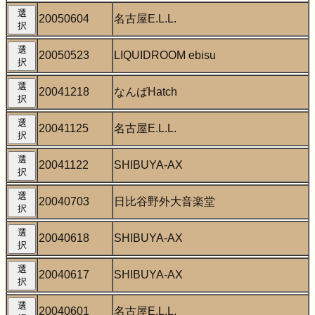
選
20050604
名古屋E.L.L.
択
選
20050523
LIQUIDROOM ebisu
択
選
20041218
なんばHatch
択
選
20041125
名古屋E.L.L.
択
選
20041122
SHIBUYA-AX
択
選
20040703
日比谷野外大音楽堂
択
選
20040618
SHIBUYA-AX
択
選
20040617
SHIBUYA-AX
択
選
20040601
名古屋E.L.L.