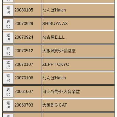
選
20080105
なんばHatch
択
選
20070929
SHIBUYA-AX
択
選
20070924
名古屋E.L.L.
択
選
20070512
大阪城野外音楽堂
択
選
20070107
ZEPP TOKYO
択
選
20070106
なんばHatch
択
選
20061007
日比谷野外大音楽堂
択
選
20060703
大阪BIG CAT
択
選