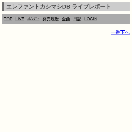
エレファントカシマシDB ライブレポート
TOP
LIVE
ｶﾚﾝﾀﾞｰ
発売履歴
全曲
日記
LOGIN
一番下へ