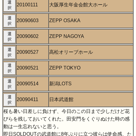
選
20100111
大阪厚生年金会館大ホール
択
選
20090603
ZEPP OSAKA
択
選
20090602
ZEPP NAGOYA
択
選
20090527
高松オリーブホール
択
選
20090521
ZEPP TOKYO
択
選
20090514
新潟LOTS
択
選
20090411
日本武道館
択
桜も暑い日差しに負けず、今日のこの日まで少しだけど花
びらを残しておいてくれた。田安門をくぐりぬけた時の感
動は一生忘れないと思う。
即日SOLDOUTの武道館に8年ぶりに立つ彼らは使命感、た