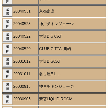
択
選
20040531
京都磔磔
択
選
20040523
神戸チキンジョージ
択
選
20040522
大阪BIG CAT
択
選
20040520
CLUB CITTA' 川崎
択
選
20031012
大阪BIGCAT
択
選
20031011
名古屋E.L.L.
択
選
20030913
神戸チキンジョージ
択
選
20030905
新宿LIQUID ROOM
択