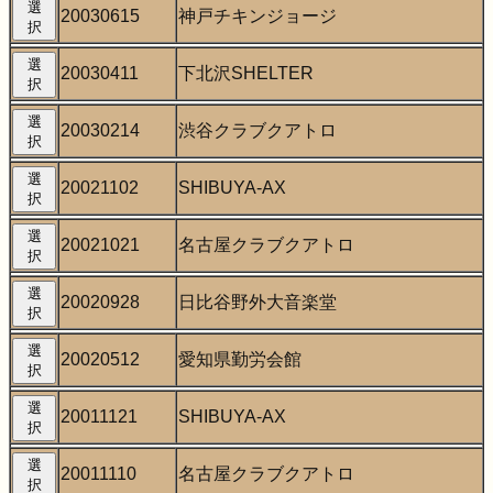
選
20030615
神戸チキンジョージ
択
選
20030411
下北沢SHELTER
択
選
20030214
渋谷クラブクアトロ
択
選
20021102
SHIBUYA-AX
択
選
20021021
名古屋クラブクアトロ
択
選
20020928
日比谷野外大音楽堂
択
選
20020512
愛知県勤労会館
択
選
20011121
SHIBUYA-AX
択
選
20011110
名古屋クラブクアトロ
択