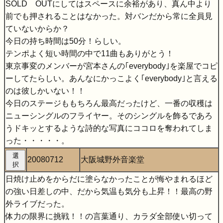
SOLD OUTにしてはスペースに余裕があり、真ん中より
前でも押されることはなかった。対バンだから常に全員見
ていないからか？
今日の持ち時間は50分！らしい。
テンポよく短い時間の中で11曲もありがとう！
東京事変のメンバーが宮本さんの｢everybody｣を楽屋でコピ
ーしてたらしい。あんなにかっこよく｢everybody｣と言える
のは彼しかいない！！
今日のステージももちろん最高だったけど、一番の収穫は
ニューシングルのフライヤー。そのシングルを飾るであろ
うドキッとするような詩的な写真にココロを奪われてしま
った・・・・・。
選
20080712
大阪城野外音楽堂
択
日焼け止めをからだに塗らなかったことが悔やまれるほど
の強い日差しの中、だから気温も気分も上昇！！最高の野
外ライブだった。
体力の限界に挑戦！！の言葉通り、カラダ全部使い切って