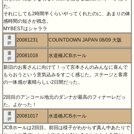
た。
それにしても2時間半くらいやってくれたのに、あまりの体
感時間の短さが残念。
MYBESTはシャララ
選
20081231
COUNTDOWN JAPAN 08/09 大阪
択
選
20081018
水道橋JCBホール
択
新旧のお客さんに向けて！って宮本さんのみんなに喜んで
もらおうという意気込みをすごく感じた。ステージと客席
の一体感が素晴らしい2日間だった。
2回目のアンコール地元のダンナが最高のフィナーレだっ
た。よかった！
選
20081017
水道橋JCBホール
択
JCBホールは2回目。前回は様子がわからず真ん中あたりで