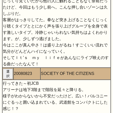
じっくり見ていたから他の人に触れることもなく余裕だっ
たけど、今回はもう少し前へ。こんな押し合いゾーンは久
しぶりだ。
客層がはっきりしてた。拳など突き上げることなくじっく
り聴くタイプととにかく声を張り上げグルーブを全身で表
す激しいタイプ。冷静じゃいられない気持ちはよくわかり
ます。が、少しずつ逃げました。
今はここが真ん中さ！は盛り上がるね！すごくいい流れで
気分がどんどんハイになっていく。
そしてＩｔ’ｓ ｍｙ ｌｉｆｅがあんなにライブ映えのす
る曲だったなんて！
選
20080823
SOCIETY OF THE CITIZENS
択
行ってきた～初JCB
アリーナは地下3階まで階段を延々と降りる。
様子がわからないから不安だったけど。広い！バルコニー
にぐるっと囲い込まれている、武道館をコンパクトにした
感じ！？