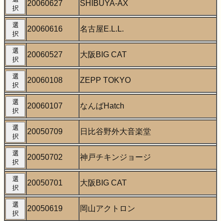
20060627
SHIBUYA-AX
択
選
20060616
名古屋E.L.L.
択
選
20060527
大阪BIG CAT
択
選
20060108
ZEPP TOKYO
択
選
20060107
なんばHatch
択
選
20050709
日比谷野外大音楽堂
択
選
20050702
神戸チキンジョージ
択
選
20050701
大阪BIG CAT
択
選
20050619
岡山アクトロン
択