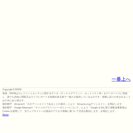
一番上へ
Copyright © EKDB
免債：EKDBはエレファントカシマシに関するデータ（ディスコグラフィー、セットリスト等）をデータベースに登録
し、誰でも自由に閲覧又はライブレポートを投稿出来る形で一個人が提供しているものです。情報に誤りが含まれること
は十分にあり得ます。
規約順守：Amazonの「乙がアソシエイトであることの表示」により「Amazon.co.jpアソシエイト」を明記します。
規約順守：Google Adsenseの「サイトのプライバシー ポリシーについて」により「Google を含む第三者配信事業者は
Cookie を使用して、当ウェブサイトへの過去のアクセス情報に基づいて広告を配信します」を明記します。
Swiss