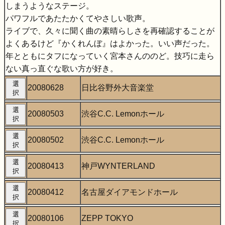
しまうようなステージ。
パワフルであたたかくてやさしい歌声。
ライブで、久々に聞く曲の素晴らしさを再確認することが
よくあるけど『かくれんぼ』はよかった。いい声だった。
年とともにタフになっていく宮本さんののど。技巧に走ら
ない真っ直ぐな歌い方が好き。
選
20080628
日比谷野外大音楽堂
択
選
20080503
渋谷C.C. Lemonホール
択
選
20080502
渋谷C.C. Lemonホール
択
選
20080413
神戸WYNTERLAND
択
選
20080412
名古屋ダイアモンドホール
択
選
20080106
ZEPP TOKYO
択