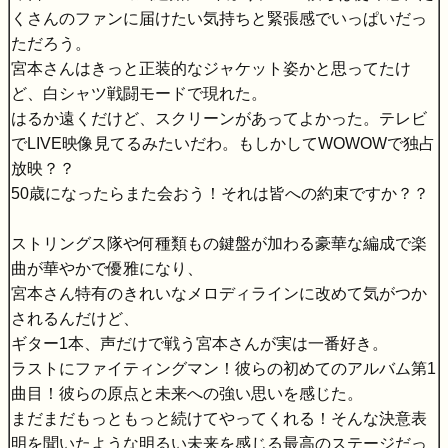
くさんのファンに届けたい気持ちと緊張感でいっぱいだっ
ただろう。
宮本さんはきっと正装的なジャケット姿かと思ってたけ
ど、白シャツ戦闘モードで現れた。
はるか遠くだけど、スクリーンがあってよかった。テレビ
でLIVE映像見てるみたいだわ。もしかしてWOWOWで独占
放映？？
50歳になったらまた会おう！それは皆への約束ですか？？
ストリングス隊や何種類もの鍵盤が加わる豪華な編成で楽
曲が華やかで優雅になり、
宮本さん特有のきれいなメロディラインに改めて気がつか
されるんだけど、
ギター1本、声だけで戦う宮本さんが実は一番好き。
ラストにファイティングマン！彼らの初めてのアルバム第1
曲目！彼らの原点と未来への強い思いを感じた。
まだまだもっともっと続けてやってくれる！そんな決意表
明を聞いたような明るい未来を感じる最高のステージだっ