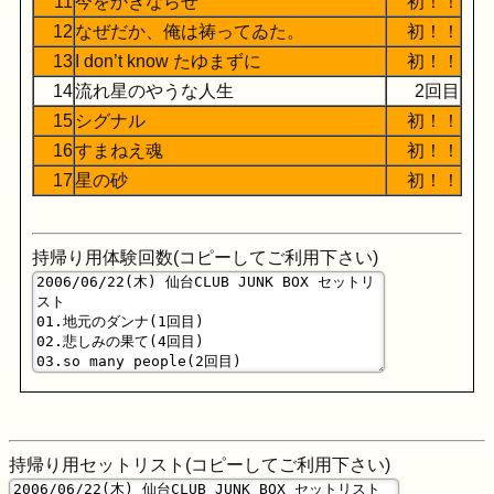
11
今をかきならせ
初！！
12
なぜだか、俺は祷ってゐた。
初！！
13
I don’t know たゆまずに
初！！
14
流れ星のやうな人生
2回目
15
シグナル
初！！
16
すまねえ魂
初！！
17
星の砂
初！！
持帰り用体験回数(コピーしてご利用下さい)
持帰り用セットリスト(コピーしてご利用下さい)