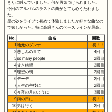
きりに叫んでいました。何か勇気づけられました。
今回のアルバムのラストの曲がとても心うたれまし
た。
星の砂をライブで初めて体験しましたが好きな曲なの
で嬉しかった。特に高緑さんのベースラインが最高。
No.
曲名
回数
1
地元のダンナ
初！！
2
悲しみの果て
4回目
3
so many people
2回目
4
甘き絶望
2回目
5
理想の朝
2回目
6
デーデ
2回目
7
人生の午後に
2回目
8
今宵の月のように
3回目
9
雨の日に・・・
初！！
10
男は行く
2回目