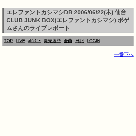
エレファントカシマシDB 2006/06/22(木) 仙台
CLUB JUNK BOX(エレファントカシマシ) ポゲ
ムさんのライブレポート
TOP
LIVE
ｶﾚﾝﾀﾞｰ
発売履歴
全曲
日記
LOGIN
一番下へ