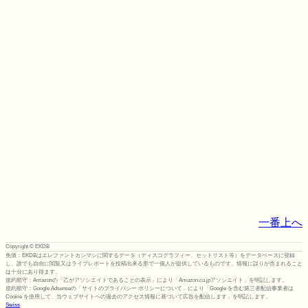
一番上へ
Copyright © EKDB
免債：EKDBはエレファントカシマシに関するデータ（ディスコグラフィー、セットリスト等）をデータベースに登録
し、誰でも自由に閲覧又はライブレポートを投稿出来る形で一個人が提供しているものです。情報に誤りが含まれること
は十分にあり得ます。
規約順守：Amazonの「乙がアソシエイトであることの表示」により「Amazon.co.jpアソシエイト」を明記します。
規約順守：Google Adsenseの「サイトのプライバシー ポリシーについて」により「Google を含む第三者配信事業者は
Cookie を使用して、当ウェブサイトへの過去のアクセス情報に基づいて広告を配信します」を明記します。
Swiss