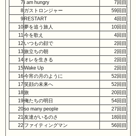
7
i am hungry
7回目
8
ガストロンジャー
59回目
9
RESTART
4回目
10
夢を追う旅人
10回目
11
今を歌え
4回目
12
いつもの顔で
2回目
13
旅立ちの朝
2回目
14
オレを生きる
2回目
15
Wake Up
2回目
16
今宵の月のように
52回目
17
笑顔の未来へ
52回目
18
旅
20回目
19
俺たちの明日
54回目
20
so many people
27回目
21
友達がいるのさ
18回目
22
ファイティングマン
56回目