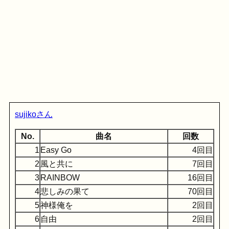
sujikoさん
No.
曲名
回数
1
Easy Go
4回目
2
風と共に
7回目
3
RAINBOW
16回目
4
悲しみの果て
70回目
5
神様俺を
2回目
6
自由
2回目