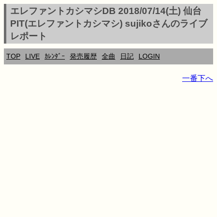
エレファントカシマシDB 2018/07/14(土) 仙台
PIT(エレファントカシマシ) sujikoさんのライブ
レポート
TOP
LIVE
ｶﾚﾝﾀﾞｰ
発売履歴
全曲
日記
LOGIN
一番下へ