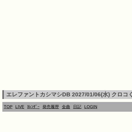
エレファントカシマシDB 2027/01/06(水) 
TOP
LIVE
ｶﾚﾝﾀﾞｰ
発売履歴
全曲
日記
LOGIN