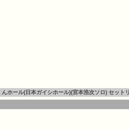
クロコくんホール(日本ガイシホール)(宮本浩次ソロ) セット