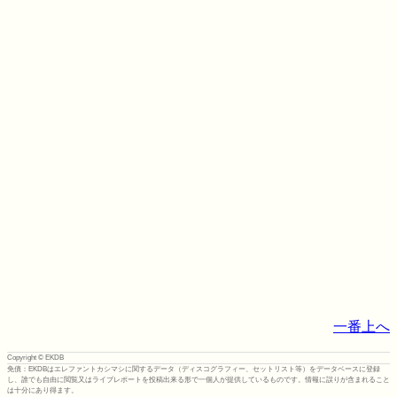
一番上へ
Copyright © EKDB
免債：EKDBはエレファントカシマシに関するデータ（ディスコグラフィー、セットリスト等）をデータベースに登録
し、誰でも自由に閲覧又はライブレポートを投稿出来る形で一個人が提供しているものです。情報に誤りが含まれること
は十分にあり得ます。