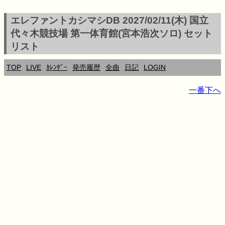
エレファントカシマシDB 2027/02/11(木) 国立
代々木競技場 第一体育館(宮本浩次ソロ) セット
リスト
TOP
LIVE
ｶﾚﾝﾀﾞｰ
発売履歴
全曲
日記
LOGIN
一番下へ