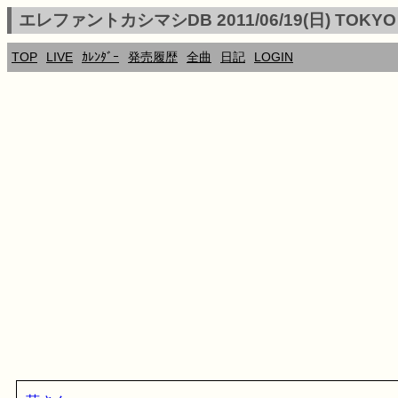
エレファントカシマシDB 2011/06/19(日) TOK
TOP
LIVE
ｶﾚﾝﾀﾞｰ
発売履歴
全曲
日記
LOGIN