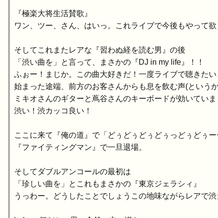
『極楽大将生活賛歌』
ワン、ツー、さん、はいっ。これライブで今後もやって欲
そしてこれまたレアな『習わぬ経を読む男』の後
「渋い曲を」と言って、まさかの『DJ in my life』！！
ふぉー！まじか。この曲大好きだ！一度ライブで聴きたい
始まった途端、前方のお客さんからも息を飲む声(という
ミキオさんのギターと蔦谷さんのキーボードが効いていま
渋い！渋カッコ良い！
ここに来て『俺の道』で「どぅどぅどぅどぅっどぅどぅー
『ファイティングマン』で一旦退場。
そしてダブルアンコールの最初は
「珍しい曲を」とこれもまさかの『東京ジェラシィ』
うっわー。どうしたことでしょうこの地味ながらレアで渋