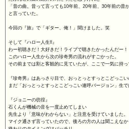
「昔の曲。昔って言っても10年前、20年前、30年前の昔
と言っていた。
今回の『旅』で「ギター、俺！」聞けました。笑
そして『ハロー人生!!』
わー初聴きだ！大好きだ！ライブで聴きたかったんだー！
このハロー人生から次の珍奇男の流れがすごかった。
その前までは割と客観的に見ていたが、ここで一気に持っ
『珍奇男』はあっさり目で、おっとっとすっとこどっこい
まだ「おっとっとすっとこどっこい連呼バージョン」生で
『ジョニーの彷徨』
石くんが機械の音を一度止めてしまい
先生より「意味がわからない」と注意を受けていました。
マイク通さず言っていたので、後ろの方の人は聞こえなか
終わりのタイミングはバッチリ。