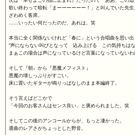
次は『幸せよこの指に止まれ』だったので「ああ、この辺
歌い終わって暗転「まーーーーーー！」と叫んでいた先生
ざわめく客席。
……いったい何だったのだ、あれは。笑
本当に全く関係ないけれど「春に」という合唱曲を思い出
“声にならない叫びとなって 込み上げる この気持ちはな
まぁこの場合は声になっているけど言葉になっていないわ
そして『朝』から『悪魔メフィスト』
悪魔の壊しっぷりがすごい。
床に置いたギターが鳴りっぱなしのまま本編終了。
そう言えばどこかで
「今回のお客さんはセンス良い」と褒められました。笑
そしてこの後のアンコールからが、もっと凄かった。
選曲のレアさがちょっとした野音。