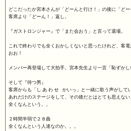
どこだったか宮本さんが「どーんと行け！」の後に「どー
客席より「どーん！」返し。
『ガストロンジャー』で「また会おう」と言って退場。
これで終わりでも全くおかしくないと思ったけれど、客電
おお！
メンバー再登場して大拍手。宮本先生より一言「恥ずかし
そして『待つ男』
客席からも「し あ わ せ かいっ」と一緒に歌う声がして
あれだけのステージをして、その後だとはとても思えない
全くなんという。。
２時間半弱で２８曲
全くなんという人達なのか。。。