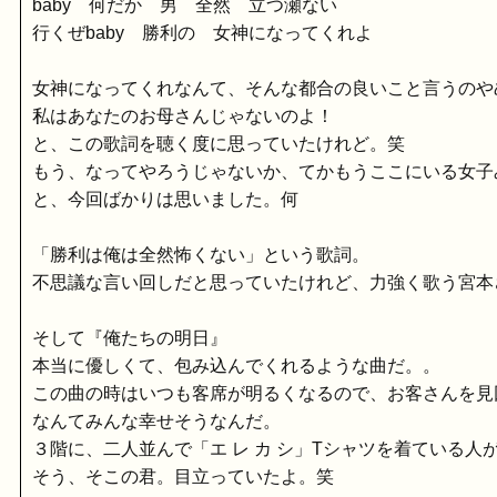
baby 何だか 男 全然 立つ瀬ない
行くぜbaby 勝利の 女神になってくれよ
女神になってくれなんて、そんな都合の良いこと言うのや
私はあなたのお母さんじゃないのよ！
と、この歌詞を聴く度に思っていたけれど。笑
もう、なってやろうじゃないか、てかもうここにいる女子
と、今回ばかりは思いました。何
「勝利は俺は全然怖くない」という歌詞。
不思議な言い回しだと思っていたけれど、力強く歌う宮本
そして『俺たちの明日』
本当に優しくて、包み込んでくれるような曲だ。。
この曲の時はいつも客席が明るくなるので、お客さんを見
なんてみんな幸せそうなんだ。
３階に、二人並んで「エ レ カ シ」Tシャツを着ている人
そう、そこの君。目立っていたよ。笑