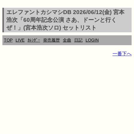
エレファントカシマシDB 2026/06/12(金) 宮本
浩次「60周年記念公演 さあ、ドーンと行く
ぜ！」(宮本浩次ソロ) セットリスト
TOP
LIVE
ｶﾚﾝﾀﾞｰ
発売履歴
全曲
日記
LOGIN
一番下へ