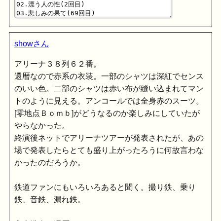
showさん
アリーナ３８列６２番。
還暦なので赤系の衣装。一部のシャツは深紅でセンス
のいい色。二部のシャツは赤い布が縫い込まれてマン
トのように見える。アンコールでは全身赤のスーツ。
[零地点Ｂｏｍｂ]がどうなるのか楽しみにしていたが
やらなかった。
終演後ネットでアリーナツアーが発表されたが、あの
場で発表したらとても盛り上がったろうに何故言わな
かったのだろうか。
鉄道ファンにもいろいろあると聞く。撮り鉄、乗り
鉄、音鉄、漏れ鉄。