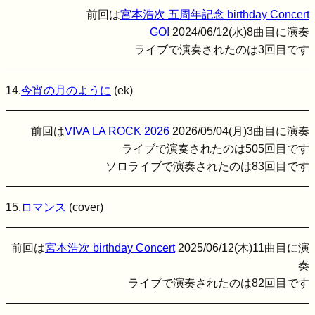
前回は
宮本浩次 五周年記念 birthday Concert
GO!
2024/06/12(水)
8曲目に演奏
ライブで演奏されたのは3回目です
14.
今宵の月のように
(ek)
前回は
VIVA LA ROCK 2026
2026/05/04(月)
3曲目に演奏
ライブで演奏されたのは505回目です
ソロライブで演奏されたのは83回目です
15.
ロマンス
(cover)
前回は
宮本浩次 birthday Concert
2025/06/12(木)
11曲目に演
奏
ライブで演奏されたのは82回目です