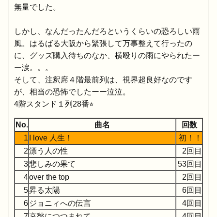
無量でした。
しかし、なんだったんだろというくらいの恐ろしい雨
風。はるばる大阪から緊張して万事整えて行ったの
に、グッズ購入待ちのなか、横殴りの雨にやられたー
ー涙。。。
そして、注釈席４階最前列は、視界超良好なのです
が、相当の恐怖でしたーー泣泣。
4階スタンド１列28番⭐︎
No.
曲名
回数
1
I love 人生！
初！！
2
漂う人の性
2回目
3
悲しみの果て
53回目
4
over the top
2回目
5
昇る太陽
6回目
6
ジョニィへの伝言
4回目
7
哀愁につつまれて
4回目