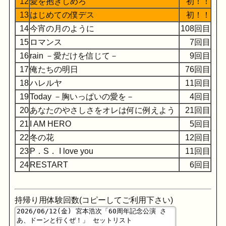
12
愛を抱きしめろ
初！！
13
はじめての僕デス
初！！
14
今宵の月のように
108回目
15
ロマンス
7回目
16
rain －愛だけを信じて－
9回目
17
俺たちの明日
76回目
18
ハレルヤ
11回目
19
Today －胸いっぱいの愛を－
4回目
20
あなたのやさしさをオレは何に例えよう
21回目
21
I AM HERO
5回目
22
冬の花
12回目
23
P．S． I love you
11回目
24
RESTART
6回目
持帰り用体験回数(コピーしてご利用下さい)