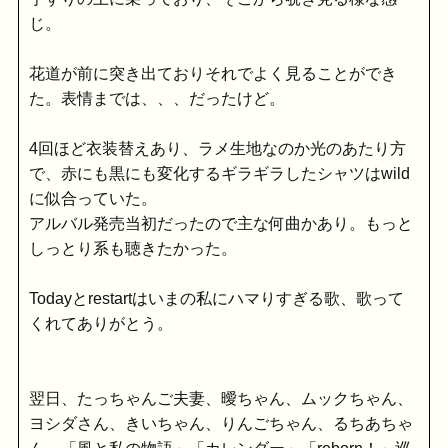
じ。
花道が前に突き出ておりそれでよく見ることができ
た。表情までは、、、だったけど。
4回ほど衣装替えあり、ラメ生地なのか光のあたり方
で、赤にも黒にも変化するギラギラしたシャツはwild
に似合っていた。
アルバル発売当初だったので主な何曲かあり。もっと
しっとり系も聴きたかった。
Todayとrestartはいまの私にハマりすぎる歌、歌って
くれてありがとう。
翌日、たっちゃんご夫妻、曖ちゃん、ムックちゃん、
ヨシダさん、きいちゃん、りんごちゃん、るちあちゃ