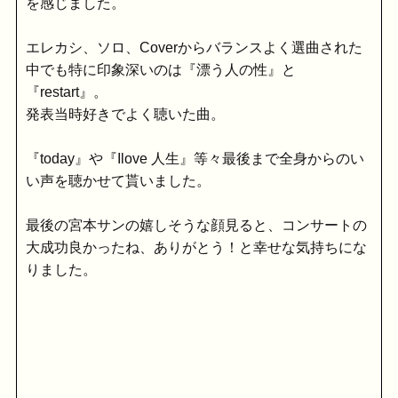
を感じました。
エレカシ、ソロ、Coverからバランスよく選曲された
中でも特に印象深いのは『漂う人の性』と
『restart』。
発表当時好きでよく聴いた曲。
『today』や『Ilove 人生』等々最後まで全身からのい
い声を聴かせて貰いました。
最後の宮本サンの嬉しそうな顔見ると、コンサートの
大成功良かったね、ありがとう！と幸せな気持ちにな
りました。