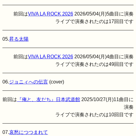
前回は
VIVA LA ROCK 2026
2026/05/04(月)
5曲目に演奏
ライブで演奏されたのは17回目です
05.
昇る太陽
前回は
VIVA LA ROCK 2026
2026/05/04(月)
4曲目に演奏
ライブで演奏されたのは49回目です
06.
ジョニィへの伝言
(cover)
前回は
『俺と、友だち』日本武道館
2025/10/27(月)
11曲目に
演奏
ライブで演奏されたのは10回目です
07.
哀愁につつまれて