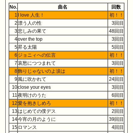
No.
曲名
回数
1
I love 人生！
初！！
2
漂う人の性
3回目
3
悲しみの果て
48回目
4
over the top
3回目
5
昇る太陽
5回目
6
ジョニィへの伝言
初！！
7
哀愁につつまれて
3回目
8
飾りじゃないのよ涙は
初！！
9
風に吹かれて
24回目
10
close your eyes
3回目
11
夜明けのうた
6回目
12
愛を抱きしめろ
初！！
13
はじめての僕デス
2回目
14
今宵の月のように
39回目
15
ロマンス
4回目