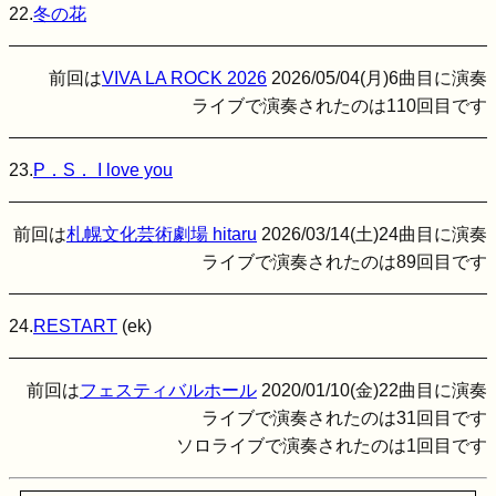
22.
冬の花
前回は
VIVA LA ROCK 2026
2026/05/04(月)
6曲目に演奏
ライブで演奏されたのは110回目です
23.
P．S． I love you
前回は
札幌文化芸術劇場 hitaru
2026/03/14(土)
24曲目に演奏
ライブで演奏されたのは89回目です
24.
RESTART
(ek)
前回は
フェスティバルホール
2020/01/10(金)
22曲目に演奏
ライブで演奏されたのは31回目です
ソロライブで演奏されたのは1回目です