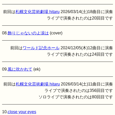
前回は
札幌文化芸術劇場 hitaru
2026/03/14(土)
18曲目に演奏
ライブで演奏されたのは20回目です
08.
飾りじゃないのよ涙は
(cover)
前回は
ワールド記念ホール
2024/12/05(木)
12曲目に演奏
ライブで演奏されたのは24回目です
09.
風に吹かれて
(ek)
前回は
札幌文化芸術劇場 hitaru
2026/03/14(土)
11曲目に演奏
ライブで演奏されたのは356回目です
ソロライブで演奏されたのは80回目です
10.
close your eyes