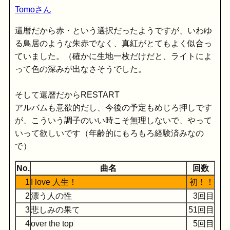
Tomoさん
還暦だから赤・という選択だったようですが、いわゆ
る鳥居のような朱赤でなく、真紅がとてもよく似合っ
ていました。（確かに生地一枚だけだと、ライトによ
って色の深みが出なさそうでした。
そして還暦だからRESTART
アルバムも意欲的だし、今後の予定もめじろ押しです
が、こういう調子のいい時こそ無理しないで、やって
いって欲しいです（年齢的にもろもろ経験済みなの
で）
No.
曲名
回数
1
I love 人生！
初！！
2
漂う人の性
3回目
3
悲しみの果て
51回目
4
over the top
5回目