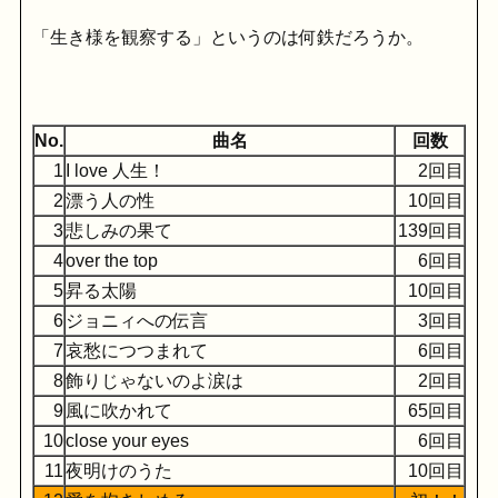
「生き様を観察する」というのは何鉄だろうか。
No.
曲名
回数
1
I love 人生！
2回目
2
漂う人の性
10回目
3
悲しみの果て
139回目
4
over the top
6回目
5
昇る太陽
10回目
6
ジョニィへの伝言
3回目
7
哀愁につつまれて
6回目
8
飾りじゃないのよ涙は
2回目
9
風に吹かれて
65回目
10
close your eyes
6回目
11
夜明けのうた
10回目