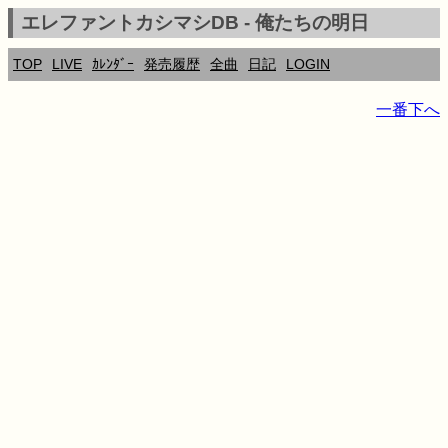
エレファントカシマシDB - 俺たちの明日
TOP
LIVE
ｶﾚﾝﾀﾞｰ
発売履歴
全曲
日記
LOGIN
一番下へ