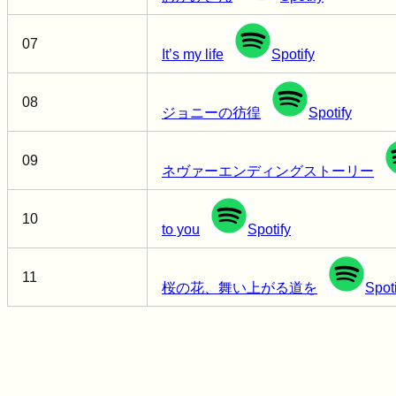
07
It’s my life
Spotify
08
ジョニーの彷徨
Spotify
09
ネヴァーエンディングストーリー
10
to you
Spotify
11
桜の花、舞い上がる道を
Spoti