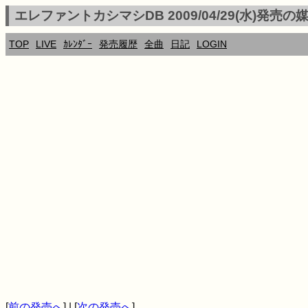
エレファントカシマシDB 2009/04/29(水)発売の
TOP
LIVE
ｶﾚﾝﾀﾞｰ
発売履歴
全曲
日記
LOGIN
[
前の発売へ
] | [
次の発売へ
]