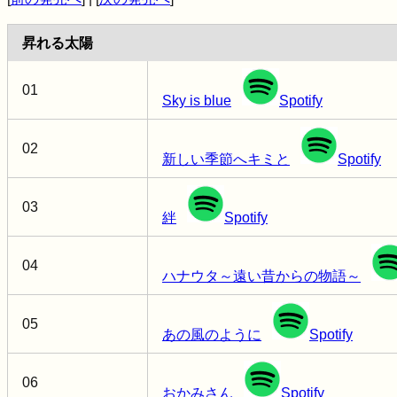
昇れる太陽
01
Sky is blue
Spotify
02
新しい季節へキミと
Spotify
03
絆
Spotify
04
ハナウタ～遠い昔からの物語～
05
あの風のように
Spotify
06
おかみさん
Spotify