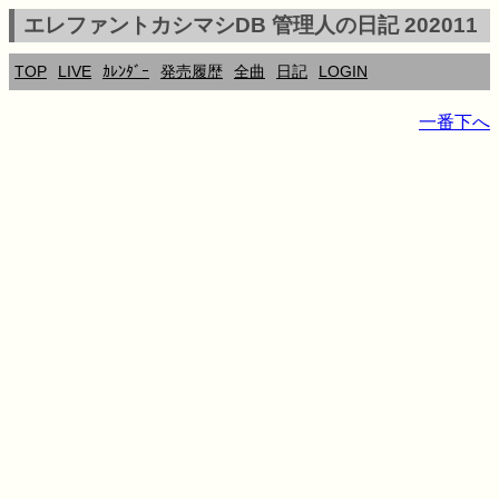
エレファントカシマシDB 管理人の日記 202011
TOP
LIVE
ｶﾚﾝﾀﾞｰ
発売履歴
全曲
日記
LOGIN
一番下へ