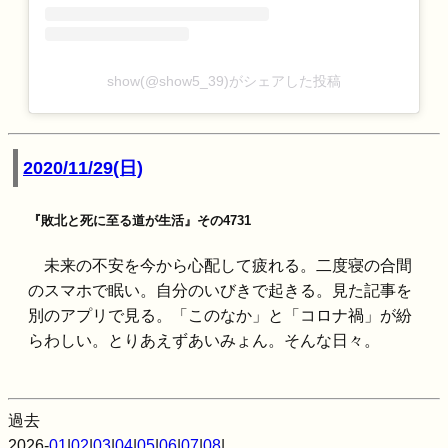
show(@show5_39)がシェアした投稿
2020/11/29(日)
『敗北と死に至る道が生活』その4731
未来の不安を今から心配して疲れる。二度寝の合間
のスマホで眠い。自分のいびきで起きる。見た記事を
別のアプリで見る。「このなか」と「コロナ禍」が紛
らわしい。とりあえずあいみょん。そんな日々。
過去
2026-
01
|
02
|
03
|
04
|
05
|
06
|
07
|
08
|