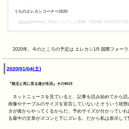
うちのエレカシコーナー2020
show
(@show5_39)がシェアした投稿 -
2020年 1月月3日午前
2020年。今のところの予定は エレカシ1/5 国際フォーラ
2020/01/04(土)
『敗北と死に至る道が生活』その4619
ネットニュースを見ていると、記事を読み始めてから読
画像やテーブルのサイズを宣言していないとそういう状態
タが後からやってくるからだ。予めサイズが分かっていれ
る最中の文章がズコンと下にズレる。だから私は表示して