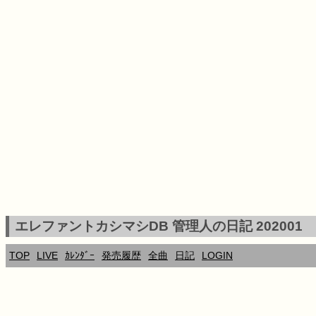
エレファントカシマシDB 管理人の日記 202001
TOP
LIVE
ｶﾚﾝﾀﾞｰ
発売履歴
全曲
日記
LOGIN