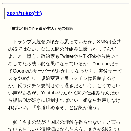
2021/10/02(土)
『敗北と死に至る道が生活』その4886
トランプ大統領の頃から思っていたが、SNSは公共
の器ではない。なに民間の仕組みに乗っかってんだ
よ。と、思う。政治家もTwitterやらTikTokやら使いこ
なしてたら凄い的な風になっているが、Youtubeだっ
てGoogleのサーバーがおかしくなったり、突然サービ
スをやめたり、規約変更で反ワクチンは規制すると
か。反ワクチン規制はやり過ぎだという、どうでもい
い声があるが、Youtubeなんか民間の仕組みなんだか
ら提供側が好きに規制すればいい。嫌なら利用しなけ
ればいい。「水道止めるぞ」とは訳が違う。
眞子さまの父が「国民の理解を得られない」と言っ
ているらしいが情報源はなんだろう。まさかSNSじゃ