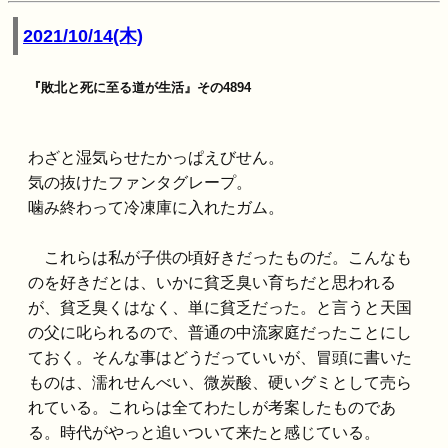
2021/10/14(木)
『敗北と死に至る道が生活』その4894
わざと湿気らせたかっぱえびせん。
気の抜けたファンタグレープ。
噛み終わって冷凍庫に入れたガム。
これらは私が子供の頃好きだったものだ。こんなも
のを好きだとは、いかに貧乏臭い育ちだと思われる
が、貧乏臭くはなく、単に貧乏だった。と言うと天国
の父に叱られるので、普通の中流家庭だったことにし
ておく。そんな事はどうだっていいが、冒頭に書いた
ものは、濡れせんべい、微炭酸、硬いグミとして売ら
れている。これらは全てわたしが考案したものであ
る。時代がやっと追いついて来たと感じている。