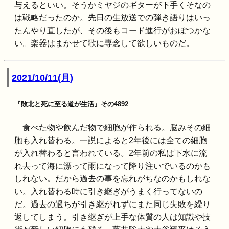
与えるといい。そうかミヤジのギターが下手くそなの
は戦略だったのか。先日の生放送での弾き語りはいっ
たんやり直したが、その後もコード進行がおぼつかな
い。楽器はまかせて歌に専念して欲しいものだ。
2021/10/11(月)
『敗北と死に至る道が生活』その4892
食べた物や飲んだ物で細胞が作られる。脳みその細
胞も入れ替わる。一説によると2年後には全ての細胞
が入れ替わると言われている。2年前の私は下水に流
れ去って海に漂って雨になって降り注いでいるのかも
しれない。だから過去の事を忘れがちなのかもしれな
い。入れ替わる時に引き継ぎがうまく行ってないの
だ。過去の過ちが引き継がれずにまた同じ失敗を繰り
返してしまう。引き継ぎが上手な体質の人は知識や技