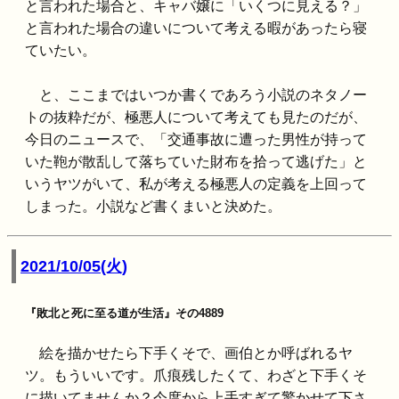
と言われた場合と、キャバ嬢に「いくつに見える？」
と言われた場合の違いについて考える暇があったら寝
ていたい。
と、ここまではいつか書くであろう小説のネタノー
トの抜粋だが、極悪人について考えても見たのだが、
今日のニュースで、「交通事故に遭った男性が持って
いた鞄が散乱して落ちていた財布を拾って逃げた」と
いうヤツがいて、私が考える極悪人の定義を上回って
しまった。小説など書くまいと決めた。
2021/10/05(火)
『敗北と死に至る道が生活』その4889
絵を描かせたら下手くそで、画伯とか呼ばれるヤ
ツ。もういいです。爪痕残したくて、わざと下手くそ
に描いてませんか？今度から上手すぎて驚かせて下さ