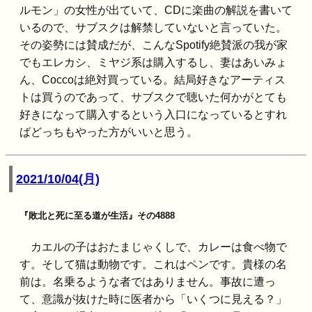
ルモン」の女性が出ていて、CDに楽曲の解説を書いて
いるので、サブスクは解禁していないと言っていた。
その姿勢には賛成だが、こんなSpotify絶賛派の我が家
でもエレカシ、ミヤジ系は購入するし、妻はあいみょ
ん、Coccoは絶対買っている。結局好きなアーティス
トは買うのであって、サブスクで聴いた何かがとても
好きになって購入するという入口になっているとすれ
ばどっちもやった方がいいと思う。
2021/10/04(月)
『敗北と死に至る道が生活』その4888
カエルの子はおたまじゃくしで、カレーは食べ物で
す。そして猫は動物です。これはペンです。貴様の名
前は。名乗るような者ではありません。事故に遭っ
て、意識が抜けた時に医者から「いくつに見える？」