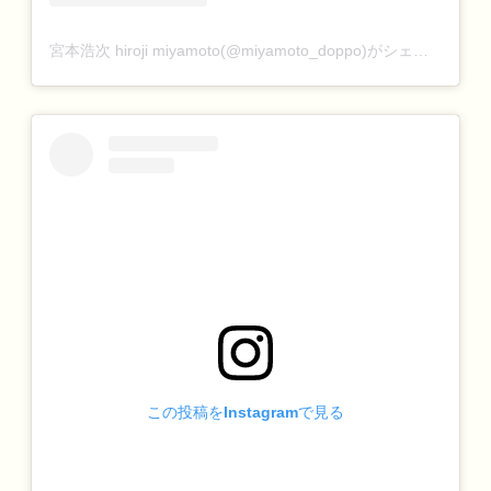
宮本浩次 hiroji miyamoto(@miyamoto_doppo)がシェアした投稿
この投稿をInstagramで見る