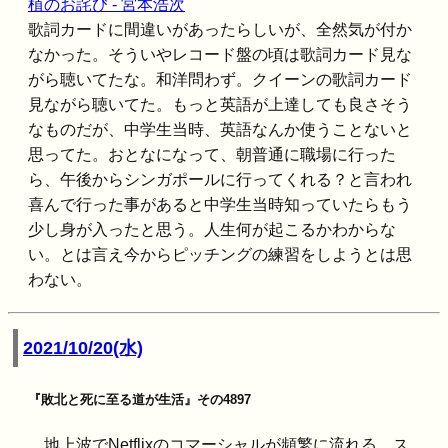
植のお詫び - 宮本浩次
歌詞カードに間違いがあったらしいが、全然気が付か
なかった。そういやレコード盤の頃は歌詞カード見な
がら聴いてたな。和洋問わず。クイーンの歌詞カード
見ながら聴いてた。もっと英語が上達しても良さそう
なものだが、中学生当時、英語なんか使うことないと
思ってた。おとなになって、朝普通に職場に行った
ら、午後からシンガポールに行ってくれる？と言われ
喜んで行った事があると中学生当時知っていたらもう
少し身が入ったと思う。人生何が起こるかわからな
い。とは言え今からピッチングの練習をしようとは思
わない。
2021/10/20(水)
『敗北と死に至る道が生活』その4897
地上波でNetflixのコマーシャルが頻繁に流れる。ス