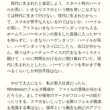
現代に生まれたと仮定しよう。スタート時のハード
ルが高い。いきなりスマホという物を使いこなさなく
ては時代に生きて行けない。現代に生まれたからっ
て、スマホが苦手な人もいるのではないか。ハードル
が高い。アイスもいきなりハーゲンダッツから入る。
ホームランバーやメロンの形をした容器に入ったやつ
を知らずに、いきなりハーゲンダッツ。ハードルが高
い。ハーゲンダッツを入り口にしたら、出口が分から
ん。我々はチューチューアイスの穴をなるべく小さく
開けて、いかに時間をかけるかに明け暮れていた。現
代に生まれたとしたら、ハーゲンダッツを耳かきで食
べるくらいしか対抗手段はない。
やがて大人になり、私が新入社員だったら、
Windowsのフォルダ構成や、ファイルの意味が分かる
だろうか。ましてや保存のマークがフロッピーの絵だ
ったりする。スマホをいじっている限りフォルダ構成
を意識する事はない。保存という概念も殆どのアプリ