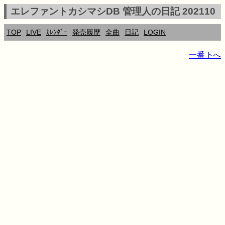
エレファントカシマシDB 管理人の日記 202110
TOP
LIVE
ｶﾚﾝﾀﾞｰ
発売履歴
全曲
日記
LOGIN
一番下へ