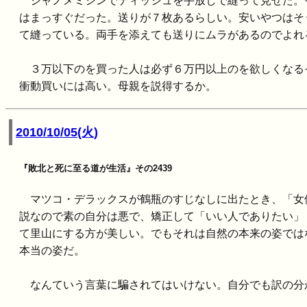
ジャノメミシンでティッシュを手放しで縫って見せた。
はまっすぐだった。送りが７枚あるらしい。安いやつはそ
て縫っている。両手を添えても送りにムラがあるのでよれ
３万以下のを買った人は必ず６万円以上のを欲しくなる
衝動買いには高い。母親を説得するか。
2010/10/05(火)
『敗北と死に至る道が生活』その2439
マツコ・デラックスが鶴瓶のすじなしに出たとき、「女
説なので素の自分は悪で、矯正して「いい人でありたい」
て里山にする方が美しい。でもそれは自然の本来の姿では
本当の姿だ。
なんていう言葉に騙されてはいけない。自分でも訳の分