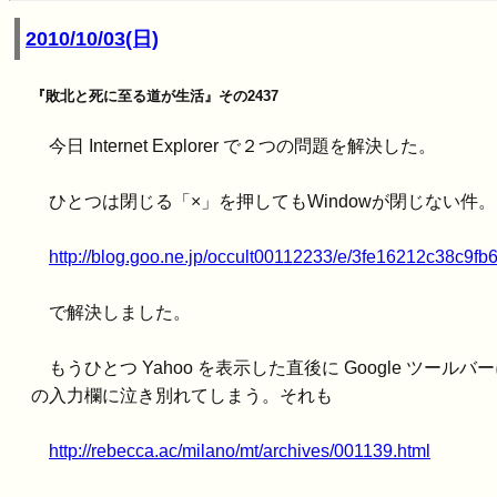
2010/10/03(日)
『敗北と死に至る道が生活』その2437
今日 Internet Explorer で２つの問題を解決した。
ひとつは閉じる「×」を押してもWindowが閉じない
http://blog.goo.ne.jp/occult00112233/e/3fe16212c38c9f
で解決しました。
もうひとつ Yahoo を表示した直後に Google ツールバ
の入力欄に泣き別れてしまう。それも
http://rebecca.ac/milano/mt/archives/001139.html