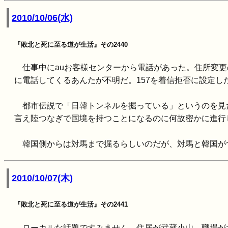
2010/10/06(水)
『敗北と死に至る道が生活』その2440
仕事中にauお客様センターから電話があった。住所変更
に電話してくるあんたが不明だ。157を着信拒否に設定
都市伝説で「日韓トンネルを掘っている」というのを見
言え陸つなぎで国境を持つことになるのに何故密かに進行
韓国側からは対馬まで掘るらしいのだが、対馬と韓国が
2010/10/07(木)
『敗北と死に至る道が生活』その2441
ローカルな話題ですみません。住居が武蔵小山。職場が