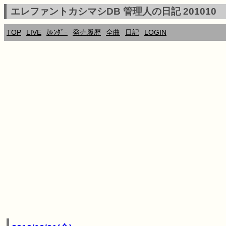
エレファントカシマシDB 管理人の日記 201010
TOP
LIVE
ｶﾚﾝﾀﾞｰ
発売履歴
全曲
日記
LOGIN