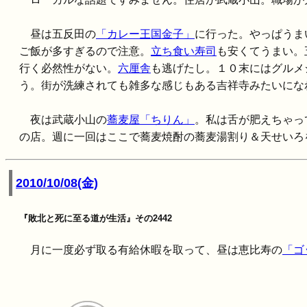
昼は五反田の
「カレー王国金子」
に行った。やっぱうま
ご飯が多すぎるので注意。
立ち食い寿司
も安くてうまい。
行く必然性がない。
六厘舎
も逃げたし。１０末にはグルメ
う。街が洗練されても雑多な感じもある吉祥寺みたいにな
夜は武蔵小山の
蕎麦屋「ちりん」
。私は舌が肥えちゃっ
の店。週に一回はここで蕎麦焼酎の蕎麦湯割り＆天せいろ
2010/10/08(金)
『敗北と死に至る道が生活』その2442
月に一度必ず取る有給休暇を取って、昼は恵比寿の
「ゴ