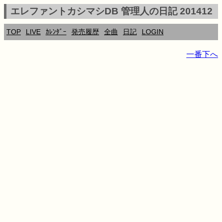
エレファントカシマシDB 管理人の日記 201412
TOP
LIVE
ｶﾚﾝﾀﾞｰ
発売履歴
全曲
日記
LOGIN
一番下へ