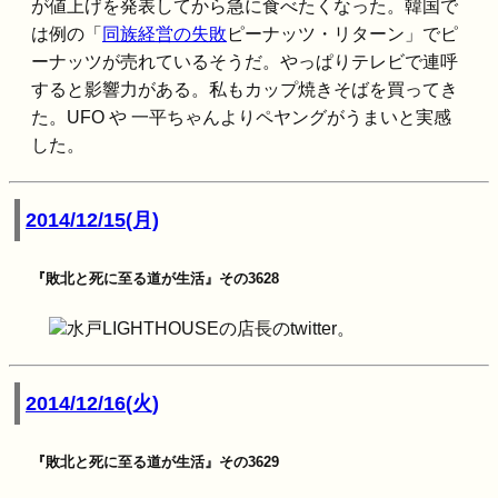
が値上げを発表してから急に食べたくなった。韓国で
は例の「
同族経営の失敗
ピーナッツ・リターン」でピ
ーナッツが売れているそうだ。やっぱりテレビで連呼
すると影響力がある。私もカップ焼きそばを買ってき
た。UFO や 一平ちゃんよりペヤングがうまいと実感
した。
2014/12/15(月)
『敗北と死に至る道が生活』その3628
水戸LIGHTHOUSEの店長のtwitter。
2014/12/16(火)
『敗北と死に至る道が生活』その3629