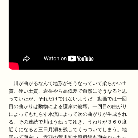
川が曲がるなんて地形がそうなっていて柔らかい土
質、硬い土質、岩盤やら高低差で自然にそうなると思
っていたが、それだけではないようだ。動画では一回
目の曲がりは動物による護岸の崩壊。一回目の曲がり
によってもたらす水流によって次の曲がりが生成され
る。その連続で川はうねってゆき、うねりが３６０度
近くになると三日月湖を残してくっついてしまう。地
形って面白い。赤羽の荒川知水資料館も面白かったっ