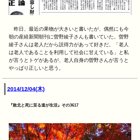
昨日、最近の果物が大きいと書いたが、偶然にも今
朝の産経新聞朝刊に曽野綾子さんも書いていた。曽野
綾子さんは老人だから説得力があって好きだ。「老人
は老人であることを利用して社会に甘えている」と私
が言うとトゲがあるが、老人自身の曽野さんが言うと
やっぱり正しいと思う。
2014/12/04(木)
『敗北と死に至る道が生活』その3617