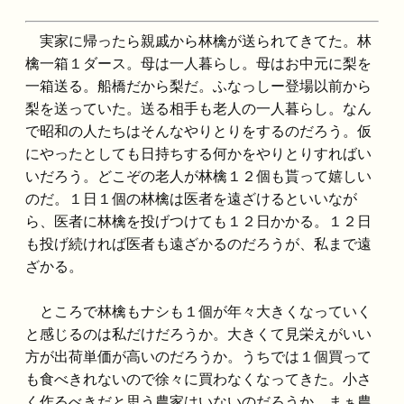
実家に帰ったら親戚から林檎が送られてきてた。林
檎一箱１ダース。母は一人暮らし。母はお中元に梨を
一箱送る。船橋だから梨だ。ふなっしー登場以前から
梨を送っていた。送る相手も老人の一人暮らし。なん
で昭和の人たちはそんなやりとりをするのだろう。仮
にやったとしても日持ちする何かをやりとりすればい
いだろう。どこぞの老人が林檎１２個も貰って嬉しい
のだ。１日１個の林檎は医者を遠ざけるといいなが
ら、医者に林檎を投げつけても１２日かかる。１２日
も投げ続ければ医者も遠ざかるのだろうが、私まで遠
ざかる。
ところで林檎もナシも１個が年々大きくなっていく
と感じるのは私だけだろうか。大きくて見栄えがいい
方が出荷単価が高いのだろうか。うちでは１個買って
も食べきれないので徐々に買わなくなってきた。小さ
く作るべきだと思う農家はいないのだろうか。まぁ農