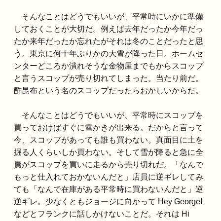
そんなことはどうでもいいが、平常時にいかに準備
しておくことが大切だ。例えば去年だったか今年だっ
たか来年だったか忘れたがそれは冬のことだったと思
う。東京に何十年ぶりかの大雪が降った日。ホームセ
ンターどころか潰れそうな金物屋までもからスコップ
と言うスコップが売り切れてしまった。当たり前だ。
酢昆布という名のスコップだったらおかしいからだ。
そんなことはどうでもいいが、平常時にスコップを
買っておけばすぐに雪かきが出来る。だからと言って
今、スコップがあっても誰も買わない。真面目に土を
掘る人くらいしか買わない。そして雪が降ると急に全
員がスコップを買いに走るから売り切れだ。「なんで
もっと仕入れておかないんだと」店員に逆ギレしてみ
ても「なんで在庫がある平常時に買わないんだと」逆
逆ギレ。少なくともジョージに向かって Hey George!
などとフランクに話しかけないことだ。それは Hi