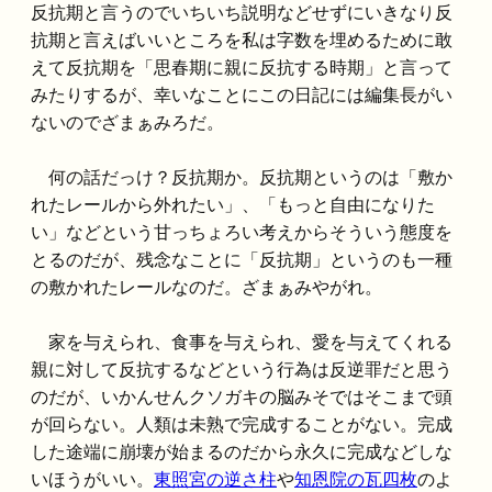
反抗期と言うのでいちいち説明などせずにいきなり反
抗期と言えばいいところを私は字数を埋めるために敢
えて反抗期を「思春期に親に反抗する時期」と言って
みたりするが、幸いなことにこの日記には編集長がい
ないのでざまぁみろだ。
何の話だっけ？反抗期か。反抗期というのは「敷か
れたレールから外れたい」、「もっと自由になりた
い」などという甘っちょろい考えからそういう態度を
とるのだが、残念なことに「反抗期」というのも一種
の敷かれたレールなのだ。ざまぁみやがれ。
家を与えられ、食事を与えられ、愛を与えてくれる
親に対して反抗するなどという行為は反逆罪だと思う
のだが、いかんせんクソガキの脳みそではそこまで頭
が回らない。人類は未熟で完成することがない。完成
した途端に崩壊が始まるのだから永久に完成などしな
いほうがいい。
東照宮の逆さ柱
や
知恩院の瓦四枚
のよ