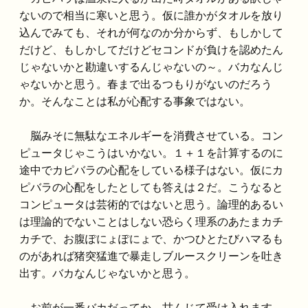
ないので相当に寒いと思う。仮に誰かがタオルを放り
込んでみても、それが何なのか分からず、もしかして
だけど、もしかしてだけどセコンドが負けを認めたん
じゃないかと勘違いするんじゃないの～。バカなんじ
ゃないかと思う。春まで出るつもりがないのだろう
か。そんなことは私が心配する事象ではない。
脳みそに無駄なエネルギーを消費させている。コン
ピュータじゃこうはいかない。１＋１を計算するのに
途中でカピバラの心配をしている様子はない。仮にカ
ピバラの心配をしたとしても答えは２だ。こうなると
コンピュータは芸術的ではないと思う。論理的あるい
は理論的でないことはしない恐らく理系のあたまカチ
カチで、お腹ぽにょぽにょで、かつひとたびハマるも
のがあれば猪突猛進で暴走しブルースクリーンを吐き
出す。バカなんじゃないかと思う。
お前が一番バカだってか。甘んじて受け入れます。