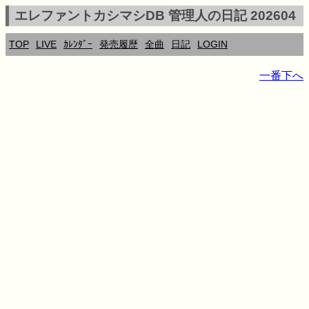
エレファントカシマシDB 管理人の日記 202604
TOP
LIVE
ｶﾚﾝﾀﾞｰ
発売履歴
全曲
日記
LOGIN
一番下へ