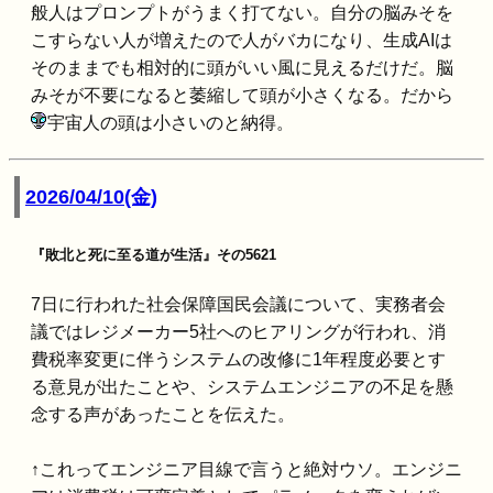
般人はプロンプトがうまく打てない。自分の脳みそを
こすらない人が増えたので人がバカになり、生成AIは
そのままでも相対的に頭がいい風に見えるだけだ。脳
みそが不要になると萎縮して頭が小さくなる。だから
宇宙人の頭は小さいのと納得。
2026/04/10(金)
『敗北と死に至る道が生活』その5621
7日に行われた社会保障国民会議について、実務者会
議ではレジメーカー5社へのヒアリングが行われ、消
費税率変更に伴うシステムの改修に1年程度必要とす
る意見が出たことや、システムエンジニアの不足を懸
念する声があったことを伝えた。
↑これってエンジニア目線で言うと絶対ウソ。エンジニ