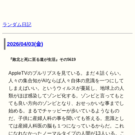
ランダム日記
2026/04/03(金)
『敗北と死に至る道が生活』その5619
AppleTVのプルリブスを見ている。まだ４話くらい。
人々の集合知がAIならば人々自体の意識を一つにして
しまえばいい。というウィルスが蔓延し、地球上の人
類がほぼ感染してゾンビ化する。ゾンビと言ってもと
ても良い方向のゾンビとなり、おせっかいな事までし
始める。まるでチャッピーが歩いているようなもの
だ。子供に産婦人科の事を聞いても答える。意識とし
ては産婦人科医の脳も１つになっているからだ。これ
になれなかったノーマルタイプの人間が13人いる。こ