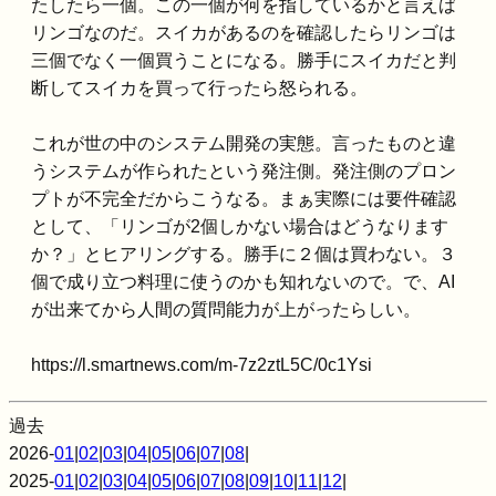
たしたら一個。この一個が何を指しているかと言えば
リンゴなのだ。スイカがあるのを確認したらリンゴは
三個でなく一個買うことになる。勝手にスイカだと判
断してスイカを買って行ったら怒られる。
これが世の中のシステム開発の実態。言ったものと違
うシステムが作られたという発注側。発注側のプロン
プトが不完全だからこうなる。まぁ実際には要件確認
として、「リンゴが2個しかない場合はどうなります
か？」とヒアリングする。勝手に２個は買わない。３
個で成り立つ料理に使うのかも知れないので。で、AI
が出来てから人間の質問能力が上がったらしい。
https://l.smartnews.com/m-7z2ztL5C/0c1Ysi
過去
2026-
01
|
02
|
03
|
04
|
05
|
06
|
07
|
08
|
2025-
01
|
02
|
03
|
04
|
05
|
06
|
07
|
08
|
09
|
10
|
11
|
12
|