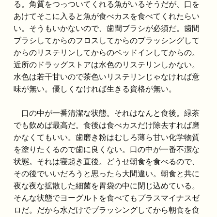
る。角質をつっついてくれる魚がいるそうだが、口を
あけてそこに入ると魚が食べカスを食べてくれたらい
い。そうもいかないので、歯間ブラシが必須だ。歯間
ブラシしてからのフロスしてからのブラッシングして
からのリステリンしてからのベッドインしてからの。
近所のドラッグストアは水色のリステリンしかない。
水色は若干甘いので茶色いリステリンじゃなければ意
味が無い。優しくなければ生きる資格が無い。
口の中が一番清潔な状態。それはなんと食後。緑茶
でも飲めば最高だ。食後は食べカスだけ除去すれば磨
かなくてもいい。歯磨き粉はむしろ薄ら甘い化学物質
を塗りたくるので歯に良くない。口の中が一番不潔な
状態。それは寝起き直後。どうせ朝食を食べるので、
その後でいいだろうと思ったら大間違い。朝食と共に
夜な夜な拡散した細菌を胃袋の中に閉じ込めている。
そんな状態でヨーグルトを食べてもプラスマイナスゼ
ロだ。だから水だけでブラッシングしてから朝食を食