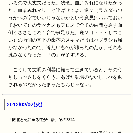
いるので大丈夫だった。残念。血まみれになりたかっ
た。血まみれマリーと呼ばせてよ。逆Ｖ（ラムダっつ
うかヘの字でいいじゃないかという意見はおいておい
ておいて）の食べカスもフロスで全ての歯間を通す面
倒くささもこれ１台で事足りた。逆Ｖ（・・・しつこ
い）の内側の直下の歯茎のスキマだけはハブラシも届
かなかったので、冷たいものが凍みたのだが、それも
凍みなくなった。「の」が多すぎる。
こうして文明の利器に頼って生きていると、そのう
ちしっぺ返しをくらう。あげた記憶のないしっぺを返
されるのだからたまったもんじゃない。
2012/02/07(火)
『敗北と死に至る道が生活』その2824