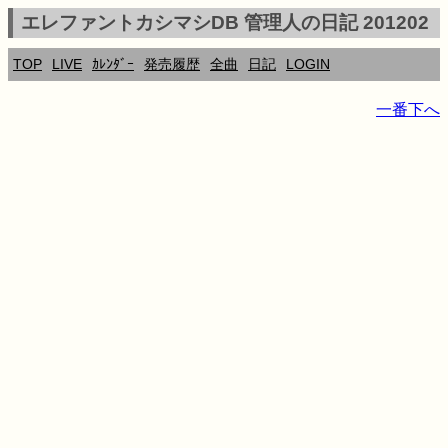
エレファントカシマシDB 管理人の日記 201202
TOP
LIVE
ｶﾚﾝﾀﾞｰ
発売履歴
全曲
日記
LOGIN
一番下へ