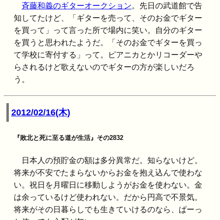
斉藤和義のギターオークション
。先日の武道館で告
知してたけど、「ギターを売って、そのお金でギター
を買って」って言った所で場内に笑い。自分のギター
を買うと思われたようだ。「そのお金でギターを買っ
て学校に寄付する」って。ピアニカとかリコーダーや
らされるけど歌えないのでギターの方が楽しいだろ
う。
2012/02/16(木)
『敗北と死に至る道が生活』その2832
日本人の預貯金の額は多分異常だ。知らないけど。
将来が不安でたまらないからお金を抱え込んで使わな
い。祝日を月曜日に移動しようがお金を使わない。金
は余っているけど使われない。だから円高で不景気。
将来がその日暮らしでも生きていけるのなら、ぱーっ