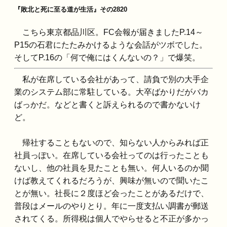
『敗北と死に至る道が生活』その2820
こちら東京都品川区。FC会報が届きましたP.14～
P15の石君にたたみかけるような会話がツボでした。
そしてP.16の「何で俺にはくんないの？」で爆笑。
私が在席している会社があって、請負で別の大手企
業のシステム部に常駐している。大卒ばかりだがバカ
ばっかだ。などと書くと訴えられるので書かないけ
ど。
帰社することもないので、知らない人からみれば正
社員っぽい。在席している会社ってのは行ったことも
ないし、他の社員を見たことも無い。何人いるのか聞
けば教えてくれるだろうが、興味が無いので聞いたこ
とが無い。社長に２度ほど会ったことがあるだけで、
普段はメールのやりとり。年に一度支払い調書が郵送
されてくる。所得税は個人でやらせると不正が多かっ