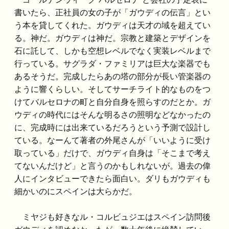
書いたら、正社員の女の子が「ガウディの伝言」とい
う本を貸してくれた。ガウディは天才の域を超えてい
る。神だ。ガウディは神だ。宗教と建築とデザインを
石に託して、しかも空想レベルでなく実装レベルまで
行っている。サグラダ・ファミリアは巨大な楽器でも
あるそうだ。完成したらあの塔の部分が長い管楽器の
ように響くらしい。そしてサーチライト的なものをつ
けてバルセロナの町と自分自身を照らすのだとか。ガ
ウディの時代にはそんな明るさの照明などなかったの
に、完成時には出来ているだろうという予測で設計し
ている。なーんて著者の外尾さんが「いいように受け
取っている」だけで、ガウディ自身は「そこまで考え
てないんだけど」と言うのかもしれないが。過去の偉
人にインタビューできたら面白い。ダリもガウディも
細かいのにスペインは大らかだ。
ミヤジも好きなル・コルビュジエはスペイン訪問後