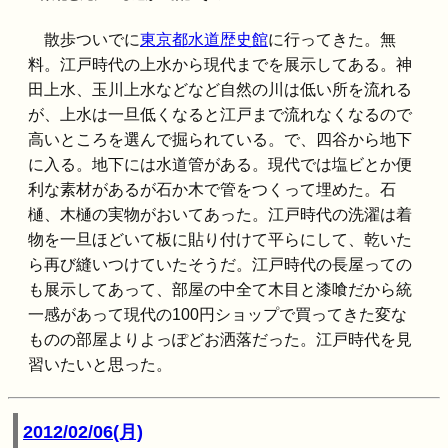
散歩ついでに
東京都水道歴史館
に行ってきた。無
料。江戸時代の上水から現代までを展示してある。神
田上水、玉川上水などなど自然の川は低い所を流れる
が、上水は一旦低くなると江戸まで流れなくなるので
高いところを選んで掘られている。で、四谷から地下
に入る。地下には水道管がある。現代では塩ビとか便
利な素材があるが石か木で管をつくって埋めた。石
樋、木樋の実物がおいてあった。江戸時代の洗濯は着
物を一旦ほどいて板に貼り付けて平らにして、乾いた
ら再び縫いつけていたそうだ。江戸時代の長屋っての
も展示してあって、部屋の中全て木目と漆喰だから統
一感があって現代の100円ショップで買ってきた変な
ものの部屋よりよっぽどお洒落だった。江戸時代を見
習いたいと思った。
2012/02/06(月)