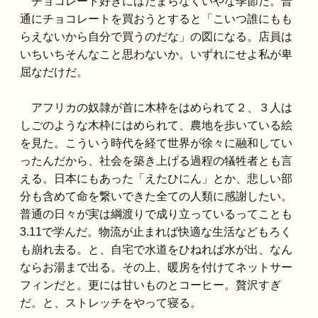
チョコレート好きにはたまらなくいやな季節だ。普
通にチョコレートを買おうとすると「こいつ誰にもも
らえないから自分で買うのだな」の図になる。店員は
いちいちそんなこと思わないか。いずれにせよ私が卑
屈なだけだ。
アフリカの奴隷が首に木枠をはめられて２、３人は
しごのような木枠にはめられて、農地を歩いている絵
を見た。こういう時代を経て世界が徐々に融和してい
ったんだから、社会を築き上げる過程の犠牲者とも言
える。日本にもあった「えたひにん」とか、悲しい部
分も含めて命を繋いできた全ての人類に感謝したい。
普通の日々が実は綱渡りで成り立っているってことも
3.11で学んだ。物流が止まれば快適な生活などもろく
も崩れ去る。と、自宅で水道をひねれば水が出、なん
ならお湯まで出る。その上、暖房を付けてネットサー
フィンだと。更には甘いものとコーヒー。贅沢すぎ
だ。と、ストレッチをやって寝る。