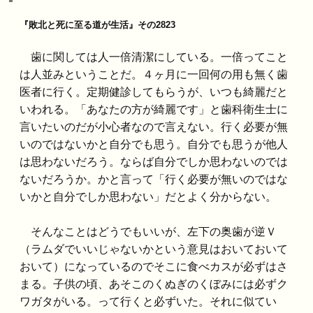
『敗北と死に至る道が生活』その2823
歯に関しては人一倍清潔にしている。一倍ってこと
は人並みということだ。４ヶ月に一回何の用も無く歯
医者に行く。定期健診してもらうが、いつも綺麗だと
いわれる。「あなたの方が綺麗です」と歯科衛生士に
言いたいのだが小心者なので言えない。行く必要が無
いのではないかと自分でも思う。自分でも思うが他人
は思わないだろう。ならば自分でしか思わないのでは
ないだろうか。かと言って「行く必要が無いのではな
いかと自分でしか思わない」だとよく分からない。
そんなことはどうでもいいが、左下の奥歯が逆Ｖ
（ラムダでいいじゃないかという意見はおいておいて
おいて）になっているのでそこに食べカスが必ずはさ
まる。子供の頃、あそこのくぬぎのくぼみには必ずク
ワガタがいる。って行くと必ずいた。それに似てい