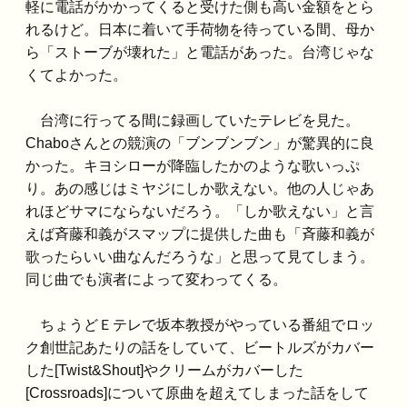
軽に電話がかかってくると受けた側も高い金額をとら
れるけど。日本に着いて手荷物を待っている間、母か
ら「ストーブが壊れた」と電話があった。台湾じゃな
くてよかった。
台湾に行ってる間に録画していたテレビを見た。
Chaboさんとの競演の「ブンブンブン」が驚異的に良
かった。キヨシローが降臨したかのような歌いっぷ
り。あの感じはミヤジにしか歌えない。他の人じゃあ
れほどサマにならないだろう。「しか歌えない」と言
えば斉藤和義がスマップに提供した曲も「斉藤和義が
歌ったらいい曲なんだろうな」と思って見てしまう。
同じ曲でも演者によって変わってくる。
ちょうどＥテレで坂本教授がやっている番組でロッ
ク創世記あたりの話をしていて、ビートルズがカバー
した[Twist&Shout]やクリームがカバーした
[Crossroads]について原曲を超えてしまった話をして