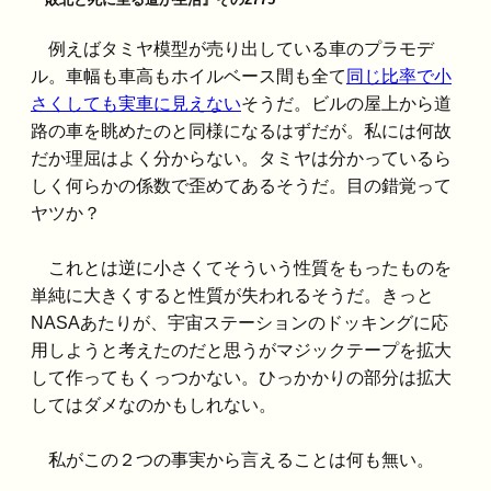
例えばタミヤ模型が売り出している車のプラモデ
ル。車幅も車高もホイルベース間も全て
同じ比率で小
さくしても実車に見えない
そうだ。ビルの屋上から道
路の車を眺めたのと同様になるはずだが。私には何故
だか理屈はよく分からない。タミヤは分かっているら
しく何らかの係数で歪めてあるそうだ。目の錯覚って
ヤツか？
これとは逆に小さくてそういう性質をもったものを
単純に大きくすると性質が失われるそうだ。きっと
NASAあたりが、宇宙ステーションのドッキングに応
用しようと考えたのだと思うがマジックテープを拡大
して作ってもくっつかない。ひっかかりの部分は拡大
してはダメなのかもしれない。
私がこの２つの事実から言えることは何も無い。