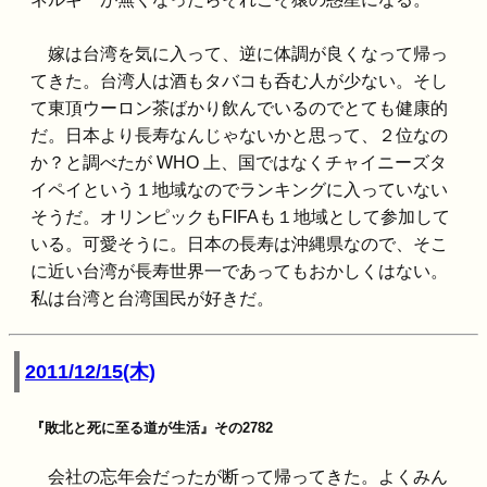
嫁は台湾を気に入って、逆に体調が良くなって帰っ
てきた。台湾人は酒もタバコも呑む人が少ない。そし
て東頂ウーロン茶ばかり飲んでいるのでとても健康的
だ。日本より長寿なんじゃないかと思って、２位なの
か？と調べたが WHO 上、国ではなくチャイニーズタ
イペイという１地域なのでランキングに入っていない
そうだ。オリンピックもFIFAも１地域として参加して
いる。可愛そうに。日本の長寿は沖縄県なので、そこ
に近い台湾が長寿世界一であってもおかしくはない。
私は台湾と台湾国民が好きだ。
2011/12/15(木)
『敗北と死に至る道が生活』その2782
会社の忘年会だったが断って帰ってきた。よくみん