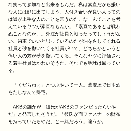
な笑って参加など出来るもんだ。私は素直だから嫌い
な人には顔に出てしまう。人付き合いが良い人っての
は嘘が上手な人のことを言うのだ。なーんてことを考
えているヤツが素直なもんか。「素直であるとは戦わ
ぬことなのか」。外注が社員と戦ったってしょうがな
い。歯車でいいと思っているのだが油をさしてくれる
社員と砂を撒いてくる社員がいて、どちらかというと
偉い人の方が砂を撒いてくる。そんなヤツに評価され
る若手社員はかわいそうだ。それでも地球は回ってい
る。
「くだらねぇ」とつぶやいて一人。蕎麦屋で日本酒
をたしなんで帰宅。
AKBの誰かが「彼氏がAKBのファンだったらいや
だ」と発言したそうだ。「彼氏が面ファスナーの財布
を持っていたらやだ」と一緒だろう。違うか。