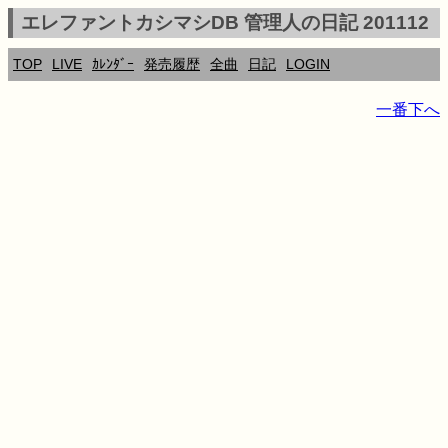
エレファントカシマシDB 管理人の日記 201112
TOP
LIVE
ｶﾚﾝﾀﾞｰ
発売履歴
全曲
日記
LOGIN
一番下へ