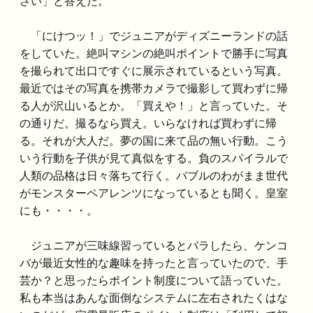
さい」と答えた。
「にけつッ！」でジュニアがディズニーランドの話
をしていた。絶叫マシンの絶叫ポイントで勝手に写真
を撮られて出口ですぐに展示されているという写真。
最近ではその写真を携帯カメラで撮影して買わずに帰
る人が沢山いるとか。「買えや！」と言っていた。そ
の通りだ。撮るなら買え。いらなければ買わずに帰
る。それが大人だ。夢の国に来て品の無い行動。こう
いう行動を子供が見て真似をする。負のスパイラルで
人類の品格は日々落ちて行く。バブルのわがまま世代
がモンスターペアレンツになっているとも聞く。皇室
にも・・・・。
ジュニアが三味線習っているとバラしたら、ケンコ
バが最近女性的な趣味を持ったと言っていたので、手
芸か？と思ったらポイント制度について語っていた。
私も本当はあんな面倒なシステムに左右されたくはな