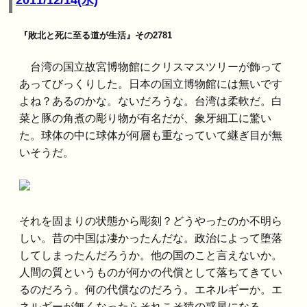
2011/12/14(水)
『敗北と死に至る道が生活』その2781
台湾の国立故宮博物館にクリスマスツリーが飾って
あってびっくりした。日本の国立博物館には無いです
よね？あるのかな。ないだろうな。台湾は柔軟だ。白
菜と豚の角煮の彫り物が有名だが、象牙細工に驚い
た。球体の中に球体が何層も重なっていて継ぎ目が無
いそうだ。
それを固まりの状態から彫刻？どうやったのか不明ら
しい。昔の中国は凄かったんだな。政治によって堕落
してしまったんだろうか。他の国のこと言えないか。
人間の質というものが何かの代償として落ちてきてい
るのだろう。何の代償なのだろう。エネルギーか。エ
ネルギーが無くなったらそれこそ猿の惑星になる。