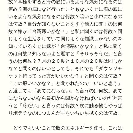
故？耳栓をすると海の底にいるような気分になるのは
何故？海の底になど行ったこともないくせに海の底に
いるような気分になるのは何故？暗いと小声になるの
は何故？自分が知らないことをすぐ他人に聞くのは何
故？嫁が「台湾寒いかな？」と私に聞くのは何故？同
じような生活をしていて同じような知識しかないのを
知っているくせに嫁が「台湾寒いかな？」と私に聞く
のは何故？知らないよと返すと「そりゃそうだ」と言
うのは何故？７月の２０度と１０月の２０度は同じか
な？と聞くのはいいとしても。それでも「ダウンジャ
ケット持ってった方がいいかな？」と聞くのは何故？
「この服いいかな？」と聞かれたので「いいと思う」
と返しても「あてにならない」と言うのは何故。あて
にならないのなら最初から聞かなければいいのだと言
うと「冷たい」と言うのは何故？次に触る物もやっぱ
りポテチなのにつまんだ手をいちいち拭くのは何故。
どうでもいいことで脳のエネルギーを使う。これは