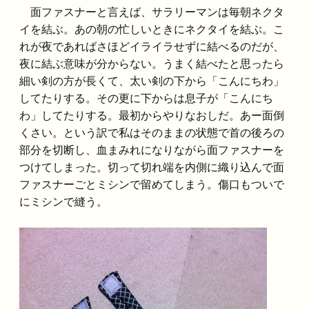
面ファスナーと言えば、サラリーマンは毎朝ネクタ
イを結ぶ。あの朝の忙しいときにネクタイを結ぶ。こ
れが夜であればさほどイライラせずに結べるのだが、
夜に結ぶ意味が分からない。うまく結べたと思ったら
細い剣の方が長くて、太い剣の下から「こんにちわ」
してたりする。その更に下からは息子が「こんにち
わ」してたりする。最初からやりなおしだ。あー面倒
くさい。という訳で私はそのままの状態で首の後ろの
部分を切断し、血まみれになりながら面ファスナーを
つけてしまった。切って切れ端を内側に織り込んで面
ファスナーごとミシンで留めてしまう。傷口もついで
にミシンで縫う。