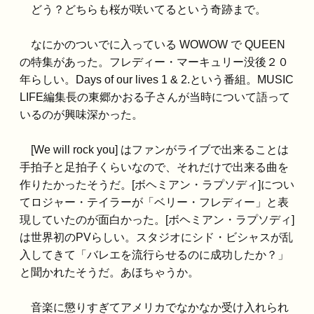
どう？どちらも桜が咲いてるという奇跡まで。
なにかのついでに入っている WOWOW で QUEEN
の特集があった。フレディー・マーキュリー没後２０
年らしい。Days of our lives 1 & 2.という番組。MUSIC
LIFE編集長の東郷かおる子さんが当時について語って
いるのが興味深かった。
[We will rock you] はファンがライブで出来ることは
手拍子と足拍子くらいなので、それだけで出来る曲を
作りたかったそうだ。[ボヘミアン・ラプソディ]につい
てロジャー・テイラーが「ベリー・フレディー」と表
現していたのが面白かった。[ボヘミアン・ラプソディ]
は世界初のPVらしい。スタジオにシド・ビシャスが乱
入してきて「バレエを流行らせるのに成功したか？」
と聞かれたそうだ。あほちゃうか。
音楽に懲りすぎてアメリカでなかなか受け入れられ