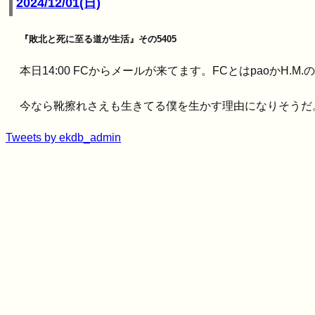
2024/12/01(日)
『敗北と死に至る道が生活』その5405
本日14:00 FCからメールが来てます。FCとはpaoかH.M
今なら靴擦れさえも生きてる僕を生かす理由になりそうだ
Tweets by ekdb_admin