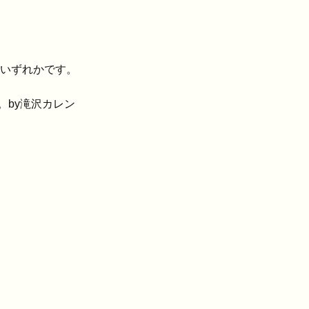
.のいずれかです。
。by滝沢カレン