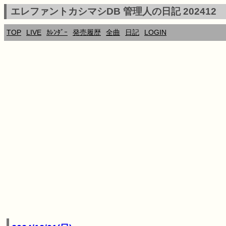
エレファントカシマシDB 管理人の日記 202412
TOP
LIVE
ｶﾚﾝﾀﾞｰ
発売履歴
全曲
日記
LOGIN