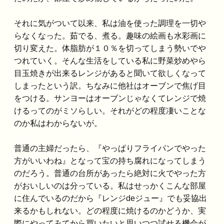
それに気がついて以来、私は油を使った調理を一切や
らなくなった。茹でる、煮る。趣味の絵画も水彩画に
切り変えた。体脂肪が１０％を切ってしまう勢いでや
つれていく。そんな生活をしている私に野菜炒めやら
目玉焼きが出来るレンジがあると聞いて欲しくなって
しまったという訳。ちなみに他社はオーブンで焦げ目
をつける。サンヨーはオーブンじゃなくてレンジで焼
けるってのがミソらしい。それがどの程度凄いことな
のか私はわからないが。
普通の主婦だったら、『やっぱりフライパンでやった
方がいいわね』となって宝の持ち腐れになってしまう
のだろう。普通の台所があったら絶対に火でやった方
がおいしいのは分っている。私はせっかくこんな部屋
に住んでいるのだから『レンジdeジュー』でも妥協出
来るかもしれない。どの程度に焼けるのかどうか、実
際にやってみてから買いたいと思いつつ試せる機会が