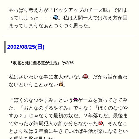
やっぱり考え方が『ピックアップのチーズ味』で固ま
ってしまった・・・
。私は人間一人では考え方が固
まってしまうなぁとつくづく思った。
2002/08/25(日)
『敗北と死に至る道が生活』その76
私はさいわいな事に友人がいない
。だから話が合わ
ないということがない
。
『ぼくのなつやすみ』という
ゲームを買ってきてみ
た。『おとなのずるやすみ』でもなく『ぼくのなつや
すみ２』じゃなくて最初の奴だ。２年落ちだ。最後ま
でやったが結局犯人が誰か分らなかった
。そんなこ
とより私は２年前に生きていけば生活が楽になるとい
う理論を
発見した。