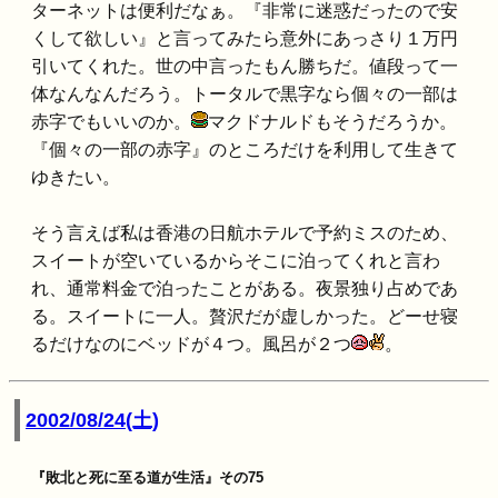
ターネットは便利だなぁ。『非常に迷惑だったので安
くして欲しい』と言ってみたら意外にあっさり１万円
引いてくれた。世の中言ったもん勝ちだ。値段って一
体なんなんだろう。トータルで黒字なら個々の一部は
赤字でもいいのか。
マクドナルドもそうだろうか。
『個々の一部の赤字』のところだけを利用して生きて
ゆきたい。
そう言えば私は香港の日航ホテルで予約ミスのため、
スイートが空いているからそこに泊ってくれと言わ
れ、通常料金で泊ったことがある。夜景独り占めであ
る。スイートに一人。贅沢だが虚しかった。どーせ寝
るだけなのにベッドが４つ。風呂が２つ
。
2002/08/24(土)
『敗北と死に至る道が生活』その75