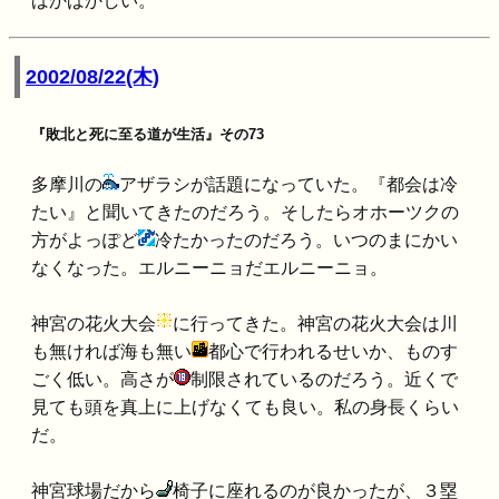
ばかばかしい。
2002/08/22(木)
『敗北と死に至る道が生活』その73
多摩川の
アザラシが話題になっていた。『都会は冷
たい』と聞いてきたのだろう。そしたらオホーツクの
方がよっぽど
冷たかったのだろう。いつのまにかい
なくなった。エルニーニョだエルニーニョ。
神宮の花火大会
に行ってきた。神宮の花火大会は川
も無ければ海も無い
都心で行われるせいか、ものす
ごく低い。高さが
制限されているのだろう。近くで
見ても頭を真上に上げなくても良い。私の身長くらい
だ。
神宮球場だから
椅子に座れるのが良かったが、３塁