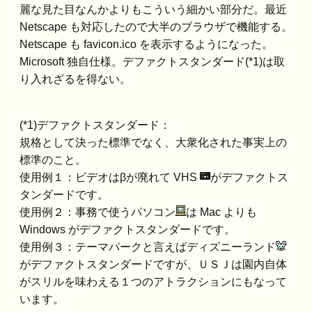
麗な見た目なんかよりもこういう細かい部分だ。最近
Netscape も対応したので大半のブラウザで機能する。
Netscape も favicon.ico を表示するようになった。
Microsoft 独自仕様。デファクトスタンダード(*1)は取
り入れざるを得ない。
(*1)デファクトスタンダード：
規格として決った標準でなく、大衆化された事実上の
標準のこと。
使用例１：ビデオはβが廃れて VHS
がデファクトス
タンダードです。
使用例２：事務で使うパソコン
は Mac よりも
Windows がデファクトスタンダードです。
使用例３：テーマパークと言えばディズニーランド
がデファクトスタンダードですが、ＵＳＪは園内自体
がスリルを味わえる１つのアトラクションにもなって
います。