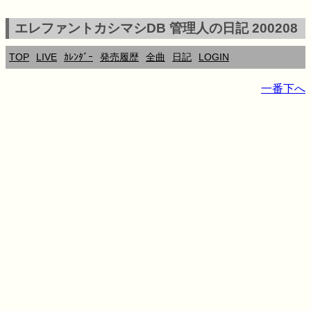
エレファントカシマシDB 管理人の日記 200208
TOP
LIVE
ｶﾚﾝﾀﾞｰ
発売履歴
全曲
日記
LOGIN
一番下へ