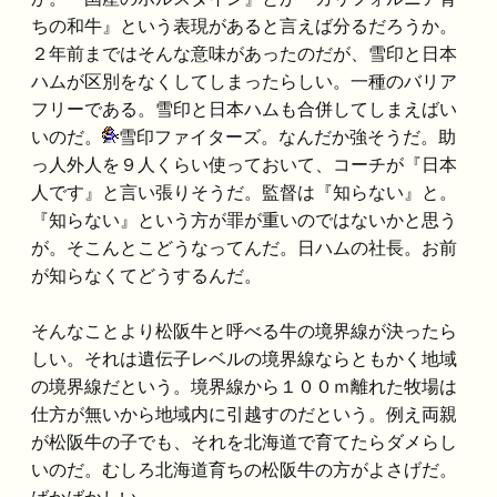
ちの和牛』という表現があると言えば分るだろうか。
２年前まではそんな意味があったのだが、雪印と日本
ハムが区別をなくしてしまったらしい。一種のバリア
フリーである。雪印と日本ハムも合併してしまえばい
いのだ。
雪印ファイターズ。なんだか強そうだ。助
っ人外人を９人くらい使っておいて、コーチが『日本
人です』と言い張りそうだ。監督は『知らない』と。
『知らない』という方が罪が重いのではないかと思う
が。そこんとこどうなってんだ。日ハムの社長。お前
が知らなくてどうするんだ。
そんなことより松阪牛と呼べる牛の境界線が決ったら
しい。それは遺伝子レベルの境界線ならともかく地域
の境界線だという。境界線から１００ｍ離れた牧場は
仕方が無いから地域内に引越すのだという。例え両親
が松阪牛の子でも、それを北海道で育てたらダメらし
いのだ。むしろ北海道育ちの松阪牛の方がよさげだ。