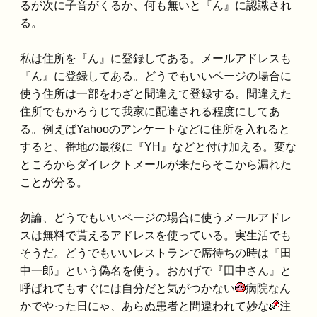
るが次に子音がくるか、何も無いと『ん』に認識され
る。
私は住所を『ん』に登録してある。メールアドレスも
『ん』に登録してある。どうでもいいページの場合に
使う住所は一部をわざと間違えて登録する。間違えた
住所でもかろうじて我家に配達される程度にしてあ
る。例えばYahooのアンケートなどに住所を入れると
すると、番地の最後に『YH』などと付け加える。変な
ところからダイレクトメールが来たらそこから漏れた
ことが分る。
勿論、どうでもいいページの場合に使うメールアドレ
スは無料で貰えるアドレスを使っている。実生活でも
そうだ。どうでもいいレストランで席待ちの時は『田
中一郎』という偽名を使う。おかげで『田中さん』と
呼ばれてもすぐには自分だと気がつかない
病院なん
かでやった日にゃ、あらぬ患者と間違われて妙な
注