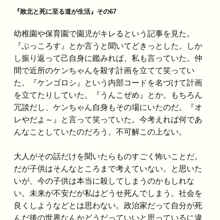
『敗北と死に至る道が生活』その67
幼稚園や保育園で園児がキレるという記事を見た。
『ぶっころす』とか言うと聞いてどきっとした。しか
し振り返って己自身に鑑みれば、私も言っていた。仲
間で近所のケンちゃんを殺す計画を立てて笑ってい
た。『ケンゴロシ』という内部コードを名づけて計画
を立てたりしていた。『うんこぜめ』とか。もちろん
冗談だし、ケンちゃん自身もその場にいたのだ。『オ
レやだよ～』と言って笑っていた。今考えれば何であ
んなことしていたのだろう。不可解この上ない。
大人がその話だけを聞いたらものすごく怖いことだ。
だが子供はそんなところまで考えていない。と思いた
いが、今の子供は本当に殺してしまうのかもしれな
い。未来が不安だが私はどうせ死んでしまう。社会を
良くしようなどとは思わない。政治家だって自分が死
んだ後の世界なんかどうだっていいと思っているに違