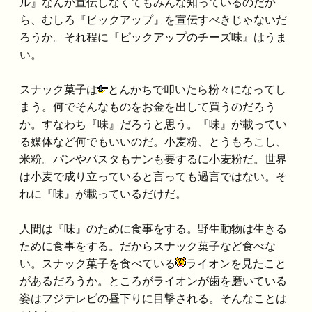
ル』なんか宣伝しなくてもみんな知っているのだか
ら、むしろ『ピックアップ』を宣伝すべきじゃないだ
ろうか。それ程に『ピックアップのチーズ味』はうま
い。
スナック菓子は
とんかちで叩いたら粉々になってし
まう。何でそんなものをお金を出して買うのだろう
か。すなわち『味』だろうと思う。『味』が載ってい
る媒体など何でもいいのだ。小麦粉、とうもろこし、
米粉。パンやパスタもナンも要するに小麦粉だ。世界
は小麦で成り立っていると言っても過言ではない。そ
れに『味』が載っているだけだ。
人間は『味』のために食事をする。野生動物は生きる
ために食事をする。だからスナック菓子など食べな
い。スナック菓子を食べている
ライオンを見たこと
があるだろうか。ところがライオンが歯を磨いている
姿はフジテレビの昼下りに目撃される。そんなことは