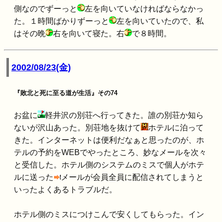
側なのでずーっと
左を向いていなければならなかっ
た。１時間ばかりずーっと
左を向いていたので、私
はその晩
右を向いて寝た。右
で８時間。
2002/08/23(金)
『敗北と死に至る道が生活』その74
お盆に
軽井沢の別荘へ行ってきた。誰の別荘か知ら
ないが沢山あった。別荘地を抜けて
ホテルに泊って
きた。インターネットは便利だなぁと思ったのが、ホ
テルの予約をWEBでやったところ、妙なメールを次々
と受信した。ホテル側のシステムのミスで個人がホテ
ルに送った
メールが会員全員に配信されてしまうと
いったよくあるトラブルだ。
ホテル側のミスにつけこんで安くしてもらった。イン