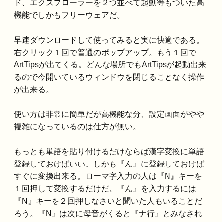
ド、エクスプローラーを２つ並べて起動等もついた高
機能でしかもフリーウェアだ。
早速ダウンロードして使ってみると実に快適である。
右クリック１回で普通のポップアップ。もう１回で
ArtTipsが出てくる。どんな場所でもArtTipsが起動出来
るので今開いているウィンドウを閉じることなく操作
が出来る。
使い方は非常に簡単だが高機能な分、設定画面がやや
複雑になっているのは仕方が無い。
もっとも単語を貼り付けるだけならば漢字変換に単語
登録しておけばいい。しかも『ん』に登録しておけば
すぐに変換出来る。ローマ字入力の人は『N』キーを
１回押して変換するだけだ。『ん』を入力するには
『N』キーを２回押しなさいと聞いた人もいることだ
ろう。『N』は次に母音がくると『ナ行』とみなされ