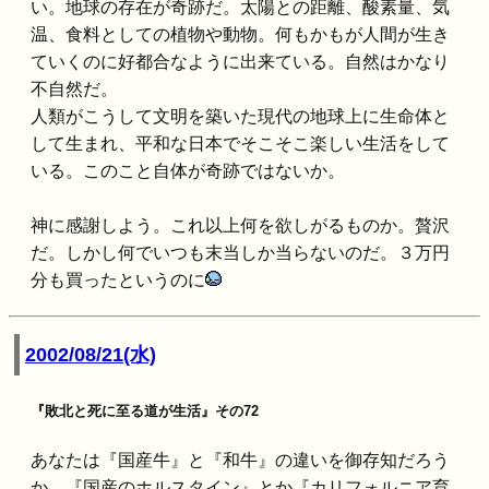
い。地球の存在が奇跡だ。太陽との距離、酸素量、気
温、食料としての植物や動物。何もかもが人間が生き
ていくのに好都合なように出来ている。自然はかなり
不自然だ。
人類がこうして文明を築いた現代の地球上に生命体と
して生まれ、平和な日本でそこそこ楽しい生活をして
いる。このこと自体が奇跡ではないか。
神に感謝しよう。これ以上何を欲しがるものか。贅沢
だ。しかし何でいつも末当しか当らないのだ。３万円
分も買ったというのに
2002/08/21(水)
『敗北と死に至る道が生活』その72
あなたは『国産牛』と『和牛』の違いを御存知だろう
か。『国産のホルスタイン』とか『カリフォルニア育