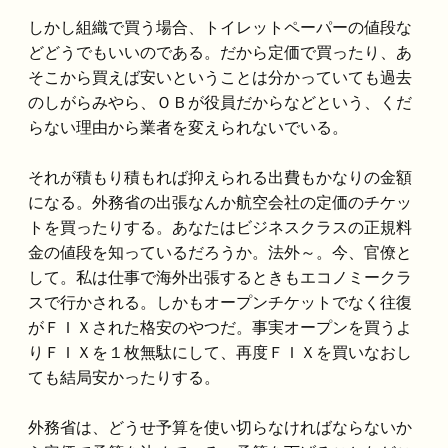
しかし組織で買う場合、トイレットペーパーの値段な
どどうでもいいのである。だから定価で買ったり、あ
そこから買えば安いということは分かっていても過去
のしがらみやら、ＯＢが役員だからなどという、くだ
らない理由から業者を変えられないでいる。
それが積もり積もれば抑えられる出費もかなりの金額
になる。外務省の出張なんか航空会社の定価のチケッ
トを買ったりする。あなたはビジネスクラスの正規料
金の値段を知っているだろうか。法外～。今、官僚と
して。私は仕事で海外出張するときもエコノミークラ
スで行かされる。しかもオープンチケットでなく往復
がＦＩＸされた格安のやつだ。事実オープンを買うよ
りＦＩＸを１枚無駄にして、再度ＦＩＸを買いなおし
ても結局安かったりする。
外務省は、どうせ予算を使い切らなければならないか