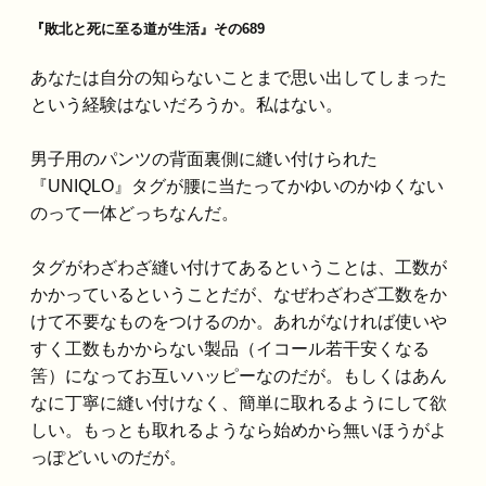
『敗北と死に至る道が生活』その689
あなたは自分の知らないことまで思い出してしまった
という経験はないだろうか。私はない。
男子用のパンツの背面裏側に縫い付けられた
『UNIQLO』タグが腰に当たってかゆいのかゆくない
のって一体どっちなんだ。
タグがわざわざ縫い付けてあるということは、工数が
かかっているということだが、なぜわざわざ工数をか
けて不要なものをつけるのか。あれがなければ使いや
すく工数もかからない製品（イコール若干安くなる
筈）になってお互いハッピーなのだが。もしくはあん
なに丁寧に縫い付けなく、簡単に取れるようにして欲
しい。もっとも取れるようなら始めから無いほうがよ
っぽどいいのだが。