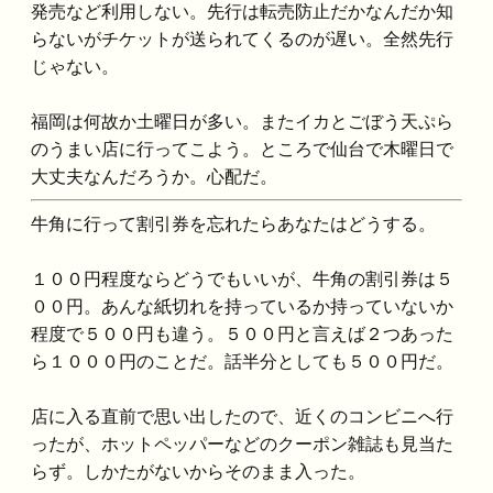
発売など利用しない。先行は転売防止だかなんだか知
らないがチケットが送られてくるのが遅い。全然先行
じゃない。
福岡は何故か土曜日が多い。またイカとごぼう天ぷら
のうまい店に行ってこよう。ところで仙台で木曜日で
大丈夫なんだろうか。心配だ。
牛角に行って割引券を忘れたらあなたはどうする。
１００円程度ならどうでもいいが、牛角の割引券は５
００円。あんな紙切れを持っているか持っていないか
程度で５００円も違う。５００円と言えば２つあった
ら１０００円のことだ。話半分としても５００円だ。
店に入る直前で思い出したので、近くのコンビニへ行
ったが、ホットペッパーなどのクーポン雑誌も見当た
らず。しかたがないからそのまま入った。