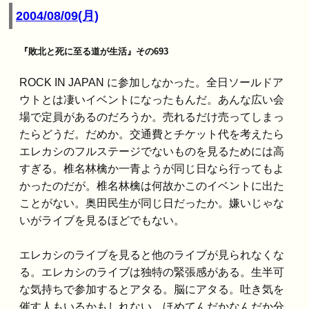
2004/08/09(月)
『敗北と死に至る道が生活』その693
ROCK IN JAPAN に参加しなかった。全日ソールドア
ウトとは凄いイベントになったもんだ。あんな広い会
場で定員があるのだろうか。売れるだけ売ってしまっ
たらどうだ。だめか。交通費とチケット代を考えたら
エレカシのフルステージでないものを見るためには高
すぎる。椎名林檎か一青ようが同じ日なら行ってもよ
かったのだが。椎名林檎は何故かこのイベントに出た
ことがない。奥田民生が同じ日だったか。嫌いじゃな
いがライブを見るほどでもない。
エレカシのライブを見ると他のライブが見られなくな
る。エレカシのライブは独特の緊張感がある。生半可
な気持ちで参加するとアタる。脳にアタる。吐き気を
催す人もいるかもしれない。ほめてんだかなんだか分