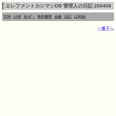
エレファントカシマシDB 管理人の日記 200408
TOP
LIVE
ｶﾚﾝﾀﾞｰ
発売履歴
全曲
日記
LOGIN
一番下へ