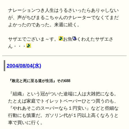
ナレーションつき人生はうるさいったらありゃしない
が、声がちびまるこちゃんのナレーターでなくてまだ
よかったのであった。来週に続く。
サザエでございま～す。
お魚
くわえたサザエさ
ん・・・
2004/08/04(水)
『敗北と死に至る道が生活』その688
『組織』という冠がついた途端に人は大雑把になる。
たとえば家庭でトイレットペーパーひとつ買うのも、
『やれあそこのスーパーなら１円安い』などと些細な
行動にも慎重だ。ガソリン代が１円以上高くなろうと
車で買いに行く。