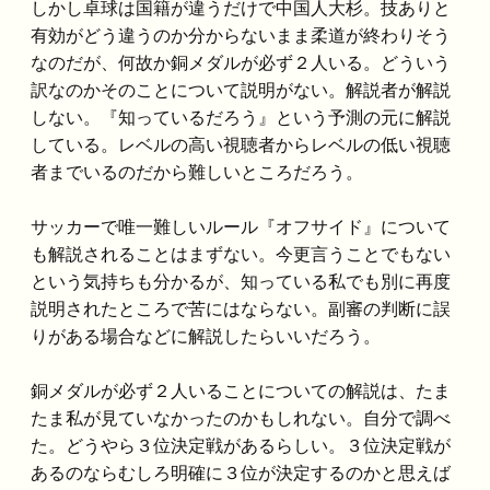
しかし卓球は国籍が違うだけで中国人大杉。技ありと
有効がどう違うのか分からないまま柔道が終わりそう
なのだが、何故か銅メダルが必ず２人いる。どういう
訳なのかそのことについて説明がない。解説者が解説
しない。『知っているだろう』という予測の元に解説
している。レベルの高い視聴者からレベルの低い視聴
者までいるのだから難しいところだろう。
サッカーで唯一難しいルール『オフサイド』について
も解説されることはまずない。今更言うことでもない
という気持ちも分かるが、知っている私でも別に再度
説明されたところで苦にはならない。副審の判断に誤
りがある場合などに解説したらいいだろう。
銅メダルが必ず２人いることについての解説は、たま
たま私が見ていなかったのかもしれない。自分で調べ
た。どうやら３位決定戦があるらしい。３位決定戦が
あるのならむしろ明確に３位が決定するのかと思えば