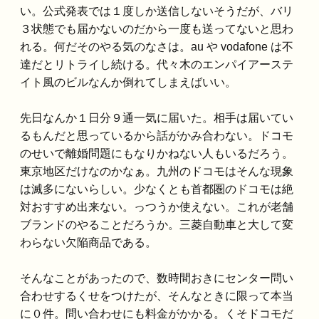
い。公式発表では１度しか送信しないそうだが、バリ
３状態でも届かないのだから一度も送ってないと思わ
れる。何だそのやる気のなさは。au や vodafone は不
達だとリトライし続ける。代々木のエンパイアーステ
イト風のビルなんか倒れてしまえばいい。
先日なんか１日分９通一気に届いた。相手は届いてい
るもんだと思っているから話がかみ合わない。ドコモ
のせいで離婚問題にもなりかねない人もいるだろう。
東京地区だけなのかなぁ。九州のドコモはそんな現象
は滅多にないらしい。少なくとも首都圏のドコモは絶
対おすすめ出来ない。っつうか使えない。これが老舗
ブランドのやることだろうか。三菱自動車と大して変
わらない欠陥商品である。
そんなことがあったので、数時間おきにセンター問い
合わせするくせをつけたが、そんなときに限って本当
に０件。問い合わせにも料金がかかる。くそドコモだ