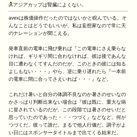
アジアカップは腎臓によくない。
avexは株価操作だったのではないかと睨んでいる。そ
んなことはどうでもいいが、私は妄想家なので常に天
のナレーションが聞こえる。
発車直前の電車に飛び乗れば『この電車にさえ乗らな
ければ、ギリギリ間に合わなければ、彼は後であんな
目に遭わなくてすんだのだが、このときの彼には知る
よしもない・・・』やら、逆に乗り遅れたら『一本前
の電車に間に合ってさえいれば・・・』など。
これだけ暑いと自分の体調不良なのか暑さのせいなの
かさっぱり判断出来ない場合は『彼は既に、重大な病
に冒されているのだが、この段階では暑さのせいだと
思っていたのであった・・・つづく』などなど。何が
つづくだ。彼って誰だ。まるで他人行儀だ。調子がよ
い日にはスポンサータイトルまで出てくる始末だ。