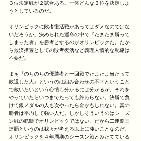
３位決定戦が２試合ある。一体どんな３位を決定しよ
うとしているのだ。
オリンピックに敗者復活戦があってはダメなのではな
いだろうか。決められた運命の中で『たまたま勝って
しまった者』を勝者とするのがオリンピックだ。だか
ら救済措置としての敗者復活など義理人情的な配慮は
不要だ。
まぁ『のちのちの優勝者と一回戦でたまたま当たって
敗退した人』というのは組み合わせの不幸ということ
で救いたいという心情も分かるには分かるが、それを
やっていたらいつまでたっても終わらない。決勝で負
けて銀メダルの人も次やったら金かもしれない。真の
勝者は平均して強い人だ。しかしそういうのはシーズ
ン戦の範疇でオリンピックではない。だから二連覇三
連覇というのは我々が考える以上に凄いことなのだ。
オリンピックを４年周期のシーズン戦とみたてている