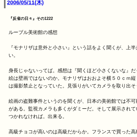
2006/05/11(木)
『反省の日々』その1222
ルーブル美術館の感想
『モナリザは意外と小さい』という話をよく聞くが、上半
い。
身長じゃないってば。感想は『聞くほど小さくないな』だ
絵は壁画ではないのか。モナリザはおおよそ横５０ｃｍ縦
は撮影禁止となっていた。見張りがいてカメラを取り出そ
絵画の盗難事件というのを聞くが、日本の美術館では不可
がある。監視カメラも多くがダミーだ。そして展示されて
つかれなければ。出来る。
高級チョコが高いのは高級だからか。フランスで買った高