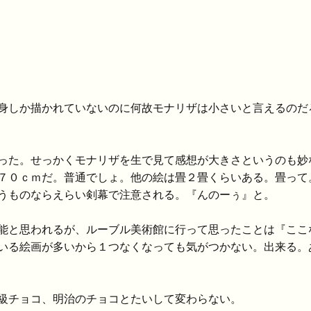
身しか描かれていないのに何故モナリザは小さいと言えるのだ
った。せっかくモナリザを生で見て感想が大きさというのも妙
７０ｃｍだ。普通でしょ。他の絵は畳２畳くらいある。畳って
うものならえらい剣幕で注意される。『んのーぅ』と。
能と思われるが、ルーブル美術館に行って思ったことは『ここ
いる絵画が多いから１つなくなっても気がつかない。出来る。
級チョコ、明治のチョコとたいして変わらない。