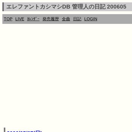
エレファントカシマシDB 管理人の日記 200605
TOP
LIVE
ｶﾚﾝﾀﾞｰ
発売履歴
全曲
日記
LOGIN