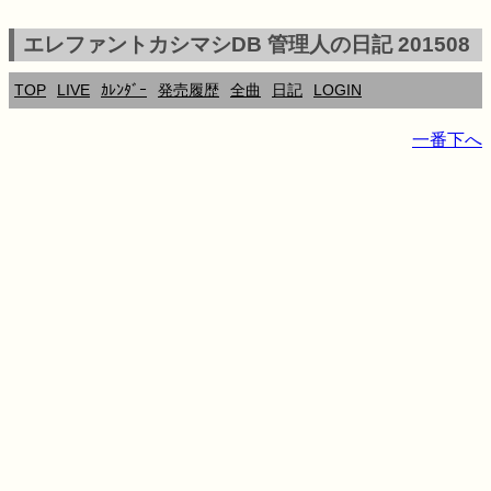
エレファントカシマシDB 管理人の日記 201508
TOP
LIVE
ｶﾚﾝﾀﾞｰ
発売履歴
全曲
日記
LOGIN
一番下へ