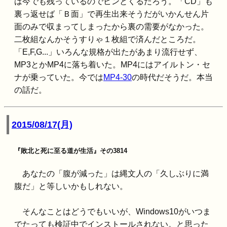
は今でも残っているのでピンとくるだろう。「CD」も
裏っ返せば「Ｂ面」で再生出来そうだがいかんせん片
面のみで収まってしまったから裏の需要がなかった。
二枚組なんかそうすりゃ１枚組で済んだところだ。
「E,F,G...」いろんな規格が出たがあまり流行せず、
MP3とかMP4に落ち着いた。MP4にはアイルトン・セ
ナが乗っていた。今では
MP4-30
の時代だそうだ。本当
の話だ。
2015/08/17(月)
『敗北と死に至る道が生活』その3814
あなたの「腹が減った」は縄文人の「久しぶりに満
腹だ」と等しいかもしれない。
そんなことはどうでもいいが、Windows10がいつま
でたっても検証中でインストールされない。と思った