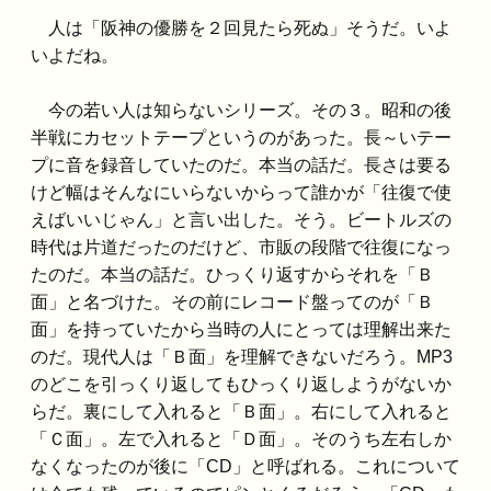
人は「阪神の優勝を２回見たら死ぬ」そうだ。いよ
いよだね。
今の若い人は知らないシリーズ。その３。昭和の後
半戦にカセットテープというのがあった。長～いテー
プに音を録音していたのだ。本当の話だ。長さは要る
けど幅はそんなにいらないからって誰かが「往復で使
えばいいじゃん」と言い出した。そう。ビートルズの
時代は片道だったのだけど、市販の段階で往復になっ
たのだ。本当の話だ。ひっくり返すからそれを「Ｂ
面」と名づけた。その前にレコード盤ってのが「Ｂ
面」を持っていたから当時の人にとっては理解出来た
のだ。現代人は「Ｂ面」を理解できないだろう。MP3
のどこを引っくり返してもひっくり返しようがないか
らだ。裏にして入れると「Ｂ面」。右にして入れると
「Ｃ面」。左で入れると「Ｄ面」。そのうち左右しか
なくなったのが後に「CD」と呼ばれる。これについて