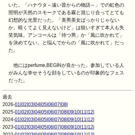
いた。「ハナウタ～遠い昔からの物語～」での虹色の
照明が天然のスモークである霧と混じり合ってとても
幻想的な光景だった。「美男美女ばっかりじゃない
か。暗くてよく見えないけど」は狙いすぎて本人も失
笑気味。アンコールは「待つ男」か「風に吹かれて」
を決めてない。と悩んでからの「風に吹かれて」だっ
た。
他にはperfume,BEGINが良かった。参加している人
がみんな幸せそうな顔をしているのが印象的なフェス
だった。
過去
2026-
01
|
02
|
03
|
04
|
05
|
06
|
07
|
08
|
2025-
01
|
02
|
03
|
04
|
05
|
06
|
07
|
08
|
09
|
10
|
11
|
12
|
2024-
01
|
02
|
03
|
04
|
05
|
06
|
07
|
08
|
09
|
10
|
11
|
12
|
2023-
01
|
02
|
03
|
04
|
05
|
06
|
07
|
08
|
09
|
10
|
11
|
12
|
2022-
01
|
02
|
03
|
04
|
05
|
06
|
07
|
08
|
09
|
10
|
11
|
12
|