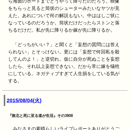
ら海面のボートまでどうやって降りたのだろう。映像
をちらっと見ると筒状のシューターみたいなヤツが見
えた。あれについて何の解説もない。中ははしご状に
なっているのだろうか。筒状だけだったらストンと落
ちるだけだ。私が先に降りるか嫁が先に降りるか。
「どっちがいい？」と聞くと「妄想の質問には答え
られない」とそっけない。更には「妄想で何回私を殺
してんのよ！」と逆切れ。仮に自分が死ぬことを妄想
したら、それ以上妄想できない。だから常に嫁を犠牲
にしている。ネガティブすぎて人生損をしている気が
する。
2015/08/04(火)
『敗北と死に至る道が生活』その3808
みなさまの素晴らしいライブレポートありがとうご