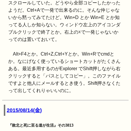
スクロールしていた。どうやら全部コピーしたかった
ようだ。Ctrl+Aで一発で出来るのに。そんな仲じゃな
いから黙ってみてたけど。Win+D とか Win+E とか知
ってる人しか知らない。ウィンドウ左上のアイコンダ
ブルクリックで終了とか。右上の☓で一発じゃないか
ってのは置いておいて。
Alt+F4とか。Ctrl+Z,Ctrl+Yとか。Win+Rでcmdと
か。なにげなく使っているショートカットがたくさん
ある。最近多用するのがExplorer でShift押しながら右
クリックすると「パスとしてコピー」。このファイル
ですよと他人にメールするとき使う。Shift押さなくた
って出してくれりゃいいのに。
2015/08/14(金)
『敗北と死に至る道が生活』その3813